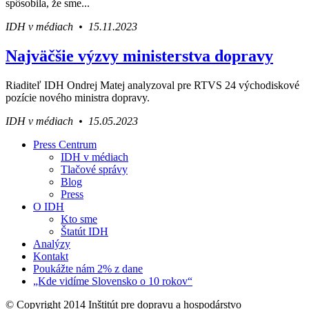
spôsobila, že sme...
IDH v médiach • 15.11.2023
Najväčšie výzvy ministerstva dopravy
Riaditeľ IDH Ondrej Matej analyzoval pre RTVS 24 východiskové
pozície nového ministra dopravy.
IDH v médiach • 15.05.2023
Press Centrum
IDH v médiach
Váš sprievodca svetom infraštruktúry a
Tlačové správy
ekonomiky
Blog
Press
O IDH
Kto sme
Štatút IDH
Analýzy
Kontakt
Poukážte nám 2% z dane
„Kde vidíme Slovensko o 10 rokov“
© Copyright 2014 Inštitút pre dopravu a hospodárstvo