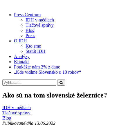
Press Centrum
IDH v médiach
Tlačové správy
Blog
Press
O IDH
Kto sme
Štatút IDH
Analýzy
Kontakt
Poukážte nám 2% z dane
„Kde vidíme Slovensko o 10 rokov“
Ako sú na tom slovenské železnice?
IDH v médiach
Tlačové správy
Blog
Publikované dňa 13.06.2022