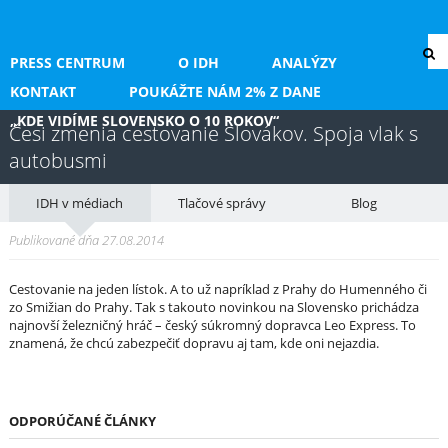
PRESS CENTRUM
O IDH
ANALÝZY
KONTAKT
POUKÁŽTE NÁM 2% Z DANE
„KDE VIDÍME SLOVENSKO O 10 ROKOV“
Česi zmenia cestovanie Slovákov. Spoja vlak s
autobusmi
IDH v médiach
Tlačové správy
Blog
Publikované dňa 27.08.2014
Cestovanie na jeden lístok. A to už napríklad z Prahy do Humenného či
zo Smižian do Prahy. Tak s takouto novinkou na Slovensko prichádza
najnovší železničný hráč – český súkromný dopravca Leo Express. To
znamená, že chcú zabezpečiť dopravu aj tam, kde oni nejazdia.
ODPORÚČANÉ ČLÁNKY