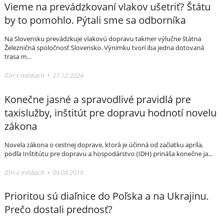
Vieme na prevádzkovaní vlakov ušetriť? Štátu
by to pomohlo. Pýtali sme sa odborníka
Na Slovensku prevádzkuje vlakovú dopravu takmer výlučne štátna
Železničná spoločnosť Slovensko. Výnimku tvorí iba jedna dotovaná
trasa m...
IDH v médiach • 27.12.2024
Konečne jasné a spravodlivé pravidlá pre
taxislužby, inštitút pre dopravu hodnotí novelu
zákona
Novela zákona o cestnej doprave, ktorá je účinná od začiatku apríla,
podľa Inštitútu pre dopravu a hospodárstvo (IDH) prináša konečne ja...
IDH v médiach • 09.04.2019
Prioritou sú diaľnice do Poľska a na Ukrajinu.
Prečo dostali prednosť?