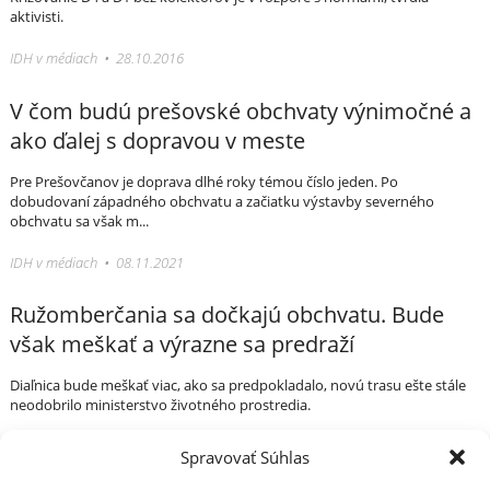
aktivisti.
IDH v médiach • 28.10.2016
V čom budú prešovské obchvaty výnimočné a
ako ďalej s dopravou v meste
Pre Prešovčanov je doprava dlhé roky témou číslo jeden. Po
dobudovaní západného obchvatu a začiatku výstavby severného
obchvatu sa však m...
IDH v médiach • 08.11.2021
Ružomberčania sa dočkajú obchvatu. Bude
však meškať a výrazne sa predraží
Diaľnica bude meškať viac, ako sa predpokladalo, novú trasu ešte stále
neodobrilo ministerstvo životného prostredia.
IDH v médiach • 30.11.2017
Spravovať Súhlas