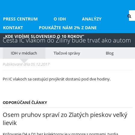
PRESS CENTRUM
O IDH
ANALÝZY
KONTAKT
POUKÁŽTE NÁM 2% Z DANE
„KDE VIDÍME SLOVENSKO O 10 ROKOV“
Cesta IC vlakom do Žiliny bude trvať ako autom
IDH v médiach
Tlačové správy
Blog
Publikované dňa 05.12.2017
Pri IC vlakoch sa cestujúci prvýkrát dostanú pod dve hodiny.
ODPORÚČANÉ ČLÁNKY
Osem pruhov spraví zo Zlatých pieskov veľký
lievik
Križovanie D4 a D1 bez kolektorov je v rozpore s normami, tvrdia