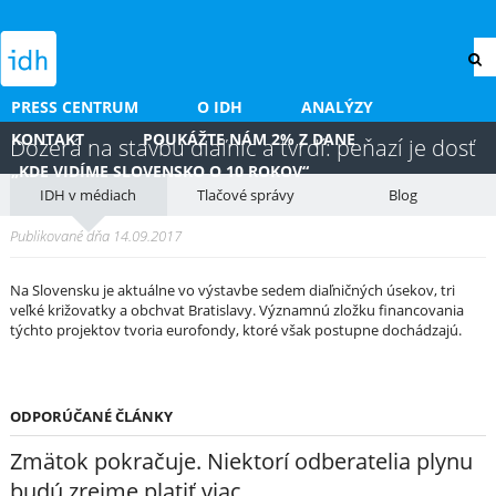
PRESS CENTRUM
O IDH
ANALÝZY
KONTAKT
POUKÁŽTE NÁM 2% Z DANE
Dozerá na stavbu diaľnic a tvrdí: peňazí je dosť
„KDE VIDÍME SLOVENSKO O 10 ROKOV“
IDH v médiach
Tlačové správy
Blog
Publikované dňa 14.09.2017
Na Slovensku je aktuálne vo výstavbe sedem diaľničných úsekov, tri
veľké križovatky a obchvat Bratislavy. Významnú zložku financovania
týchto projektov tvoria eurofondy, ktoré však postupne dochádzajú.
ODPORÚČANÉ ČLÁNKY
Zmätok pokračuje. Niektorí odberatelia plynu
budú zrejme platiť viac