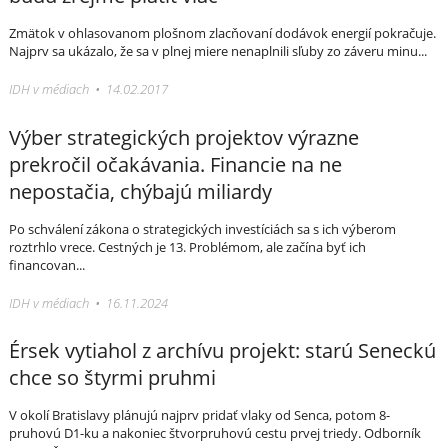
Zmätok v ohlasovanom plošnom zlacňovaní dodávok energií pokračuje.
Najprv sa ukázalo, že sa v plnej miere nenaplnili sľuby zo záveru minu...
IDH v médiach • 14.02.2017
Výber strategických projektov výrazne
prekročil očakávania. Financie na ne
nepostačia, chýbajú miliardy
Po schválení zákona o strategických investíciách sa s ich výberom
roztrhlo vrece. Cestných je 13. Problémom, ale začína byť ich
financovan...
IDH v médiach • 16.11.2024
Érsek vytiahol z archívu projekt: starú Seneckú
chce so štyrmi pruhmi
V okolí Bratislavy plánujú najprv pridať vlaky od Senca, potom 8-
pruhovú D1-ku a nakoniec štvorpruhovú cestu prvej triedy. Odborník