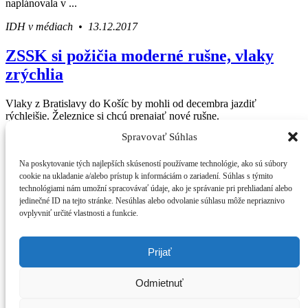
naplánovala v ...
IDH v médiach • 13.12.2017
ZSSK si požičia moderné rušne, vlaky
zrýchlia
Vlaky z Bratislavy do Košíc by mohli od decembra jazdiť
rýchlejšie. Železnice si chcú prenajať nové rušne.
Spravovať Súhlas
IDH v médiach • 06.07.2017
Press Centrum
Na poskytovanie tých najlepších skúseností používame technológie, ako sú súbory
IDH v médiach
Váš sprievodca svetom infraštruktúry a
cookie na ukladanie a/alebo prístup k informáciám o zariadení. Súhlas s týmito
Tlačové správy
technológiami nám umožní spracovávať údaje, ako je správanie pri prehliadaní alebo
ekonomiky
Blog
jedinečné ID na tejto stránke. Nesúhlas alebo odvolanie súhlasu môže nepriaznivo
Press
ovplyvniť určité vlastnosti a funkcie.
O IDH
Kto sme
Štatút IDH
Prijať
Analýzy
Kontakt
Odmietnuť
Poukážte nám 2% z dane
„Kde vidíme Slovensko o 10 rokov“