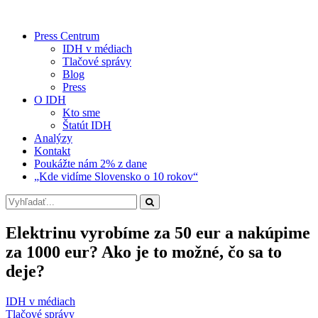
Press Centrum
IDH v médiach
Tlačové správy
Blog
Press
O IDH
Kto sme
Štatút IDH
Analýzy
Kontakt
Poukážte nám 2% z dane
„Kde vidíme Slovensko o 10 rokov“
Elektrinu vyrobíme za 50 eur a nakúpime
za 1000 eur? Ako je to možné, čo sa to
deje?
IDH v médiach
Tlačové správy