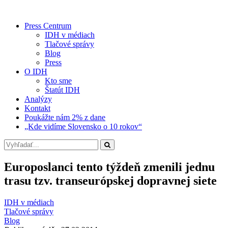
Press Centrum
IDH v médiach
Tlačové správy
Blog
Press
O IDH
Kto sme
Štatút IDH
Analýzy
Kontakt
Poukážte nám 2% z dane
„Kde vidíme Slovensko o 10 rokov“
Europoslanci tento týždeň zmenili jednu
trasu tzv. transeurópskej dopravnej siete
IDH v médiach
Tlačové správy
Blog