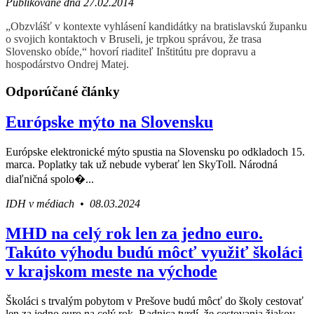
Publikované dňa 27.02.2014
„Obzvlášť v kontexte vyhlásení kandidátky na bratislavskú županku
o svojich kontaktoch v Bruseli, je trpkou správou, že trasa
Slovensko obíde,“ hovorí riaditeľ Inštitútu pre dopravu a
hospodárstvo Ondrej Matej.
Odporúčané články
Európske mýto na Slovensku
Európske elektronické mýto spustia na Slovensku po odkladoch 15.
marca. Poplatky tak už nebude vyberať len SkyToll. Národná
diaľničná spolo�...
IDH v médiach • 08.03.2024
MHD na celý rok len za jedno euro.
Takúto výhodu budú môcť využiť školáci
v krajskom meste na východe
Školáci s trvalým pobytom v Prešove budú môcť do školy cestovať
len za jedno euro na celý rok. Radnica tvrdí, že cestovania žiakov,