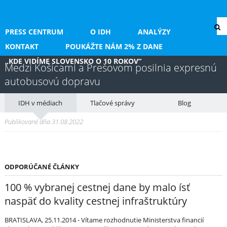
PRESS CENTRUM
O IDH
ANALÝZY
KONTAKT
POUKÁŽTE NÁM 2% Z DANE
„KDE VIDÍME SLOVENSKO O 10 ROKOV“
Medzi Košicami a Prešovom posilnia expresnú
autobusovú dopravu
IDH v médiach
Tlačové správy
Blog
Publikované dňa 31.08.2022
ODPORÚČANÉ ČLÁNKY
100 % vybranej cestnej dane by malo ísť
naspäť do kvality cestnej infraštruktúry
BRATISLAVA, 25.11.2014 - Vítame rozhodnutie Ministerstva financií