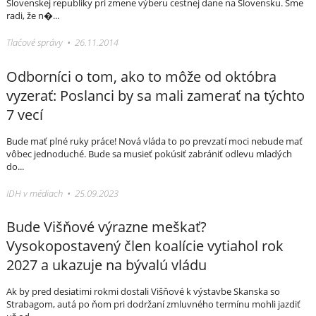
Slovenskej republiky pri zmene výberu cestnej dane na Slovensku. Sme
radi, že n�...
Tlačové správy • 26.11.2014
Odborníci o tom, ako to môže od októbra
vyzerať: Poslanci by sa mali zamerať na týchto
7 vecí
Bude mať plné ruky práce! Nová vláda to po prevzatí moci nebude mať
vôbec jednoduché. Bude sa musieť pokúsiť zabrániť odlevu mladých
do...
IDH v médiach • 25.09.2023
Bude Višňové výrazne meškať?
Vysokopostavený člen koalície vytiahol rok
2027 a ukazuje na bývalú vládu
Ak by pred desiatimi rokmi dostali Višňové k výstavbe Skanska so
Strabagom, autá po ňom pri dodržaní zmluvného termínu mohli jazdiť