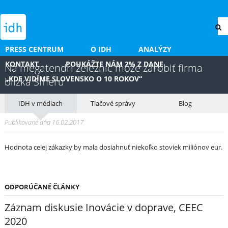
PRESS CENTRUM
O IDH
ANALÝZY
KONTAKT
POUKÁŽTE NÁM 2% Z DANE
Na megatendri železníc môže zarobiť firma
„KDE VIDÍME SLOVENSKO O 10 ROKOV“
blízka Smeru
IDH v médiach
Tlačové správy
Blog
Publikované dňa 16.02.2017
Hodnota celej zákazky by mala dosiahnuť niekoľko stoviek miliónov eur.
ODPORÚČANÉ ČLÁNKY
Záznam diskusie Inovácie v doprave, CEEC
2020