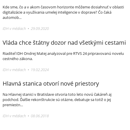
Kde sme, čo a v akom časovom horizonte môžeme dosiahnuť v oblasti
digitalizácie a využívania umelej inteligencie v doprave? Čo čaká
automob...
IDH v médiach • 29.09.2020
Vláda chce štátny dozor nad všetkými cestami
Riaditeľ IDH Ondrej Matej analyzoval pre RTVS 24 pripravovanú novelu
cestného zákona.
IDH v médiach • 19.02.2024
Hlavná stanica otvorí nové priestory
Na Hlavnej stanici v Bratislave otvoria toto leto novú čakáreň aj
podchod. Ďalšie rekonštrukcie sú otázne, debatuje sa totiž o jej
premiestn...
IDH v médiach • 08.06.2018