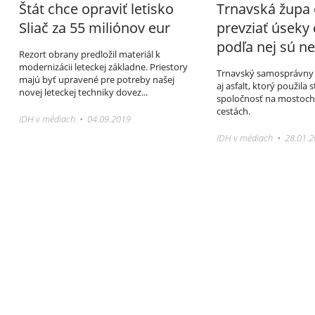
Štát chce opraviť letisko
Trnavská župa
Sliač za 55 miliónov eur
prevziať úseky 
podľa nej sú ne
Rezort obrany predložil materiál k
modernizácii leteckej základne. Priestory
Trnavský samosprávny kr
majú byť upravené pre potreby našej
aj asfalt, ktorý použila
novej leteckej techniky dovez...
spoločnosť na mostoch 
cestách.
IDH v médiach • 04.09.2019
IDH v médiach • 28.01.