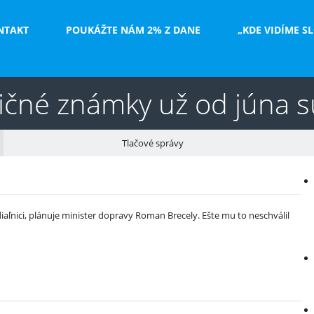
NTAKT
POUKÁŽTE NÁM 2% Z DANE
„KDE VIDÍME S
ničné známky už od júna 
Tlačové správy
V
e
diaľnici, plánuje minister dopravy Roman Brecely. Ešte mu to neschválil