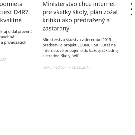
 odmieta
Ministerstvo chce internet
ciest D4R7,
pre všetky školy, plán zožal
kvalitné
kritiku ako predražený a
zastaraný
aj si dal preveriť
 stavebná
Ministerstvo školstva v decembri 2015
a privádzacích
predstavilo projekt EDUNET_SK. Súťaž na
internetové pripojenie do každej základnej
a strednej školy, WiF...
2020
IDH v médiach • 26.06.2017