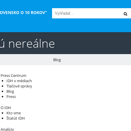
LOVENSKO O 10 ROKOV“
sú nereálne
Blog
áš sprievodca svetom infraštruktúry a
Press Centrum
IDH v médiach
konomiky
Tlačové správy
Blog
Press
O IDH
Kto sme
Štatút IDH
Analýzy