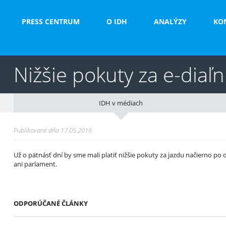
PRESS CENTRUM
O IDH
ANALÝZY
KO
Nižšie pokuty za e-diaľ
IDH v médiach
Publikované dňa 17.05.2016
Už o pätnásť dní by sme mali platiť nižšie pokuty za jazdu načierno po 
ani parlament.
ODPORÚČANÉ ČLÁNKY