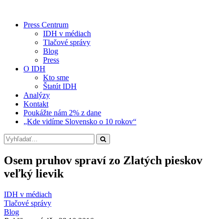
Press Centrum
IDH v médiach
Tlačové správy
Blog
Press
O IDH
Kto sme
Štatút IDH
Analýzy
Kontakt
Poukážte nám 2% z dane
„Kde vidíme Slovensko o 10 rokov“
Osem pruhov spraví zo Zlatých pieskov
veľký lievik
IDH v médiach
Tlačové správy
Blog