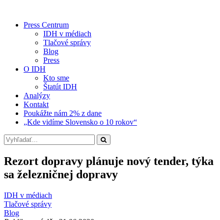
Press Centrum
IDH v médiach
Tlačové správy
Blog
Press
O IDH
Kto sme
Štatút IDH
Analýzy
Kontakt
Poukážte nám 2% z dane
„Kde vidíme Slovensko o 10 rokov“
Rezort dopravy plánuje nový tender, týka
sa železničnej dopravy
IDH v médiach
Tlačové správy
Blog