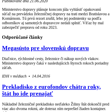
Publikované dňa 21.06.2020
Ministerstvo dopravy plánuje koncom júla vyhlásiť opakovanú
súťaž na prevádzku železničnej dopravy na trati medzi Bratislavou a
Komárnom. Tú prvú rezort zrušil, lebo jej podmienky sa podľa
odborníkov aj samotných dopravcov nedali splniť. Víťaz by mal
zabezpečiť prepravu od roku 2023.
Odporúčané články
Megasústo pre slovenskú dopravu
Diaľnice, rýchlostné cesty, železnice či nákup nových vlakov.
Ministerstvo dopravy čaká v nasledujúcich štyroch rokoch poriadny
záťah.
IDH v médiach • 14.04.2016
Prekladisko z eurofondov chátra roky,
štát ho ide prenajať
Nákladné železničné prekladisko neďaleko Žiliny štát dokončil pred
viac ako dvoma rokmi, ale doteraz ním neprešiel žiaden kontajner.