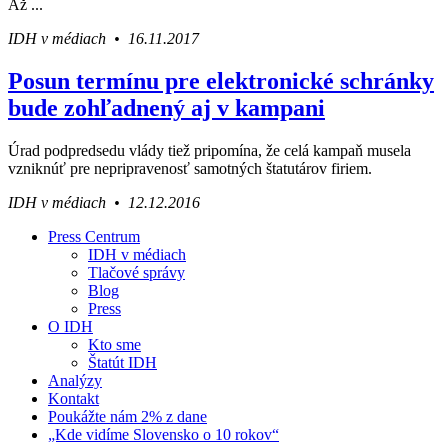
Až ...
IDH v médiach • 16.11.2017
Posun termínu pre elektronické schránky
bude zohľadnený aj v kampani
Úrad podpredsedu vlády tiež pripomína, že celá kampaň musela
vzniknúť pre nepripravenosť samotných štatutárov firiem.
IDH v médiach • 12.12.2016
Press Centrum
IDH v médiach
Váš sprievodca svetom infraštruktúry a
Tlačové správy
ekonomiky
Blog
Press
O IDH
Kto sme
Štatút IDH
Analýzy
Kontakt
Poukážte nám 2% z dane
„Kde vidíme Slovensko o 10 rokov“