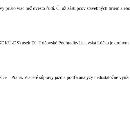
 prišlo viac než dvesto ľudí. Či už zástupcov stavebných firiem alebo
 (SDKÚ-DS) úsek D1 Hričovské Podhradie-Lietavská Lúčka je druhým n
ice – Praha. Viaceré súpravy jazdia podľa analýzy nedostatočne využi.
konomiky