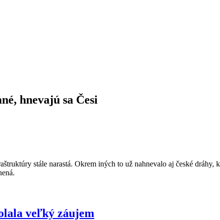
né, hnevajú sa Česi
fraštruktúry stále narastá. Okrem iných to už nahnevalo aj české dráhy,
nená.
olala veľký záujem