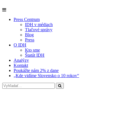
Press Centrum
IDH v médiach
Tlačové správy
Blog
Press
O IDH
Kto sme
Štatút IDH
Analýzy
Kontakt
Poukážte nám 2% z dane
„Kde vidíme Slovensko o 10 rokov“