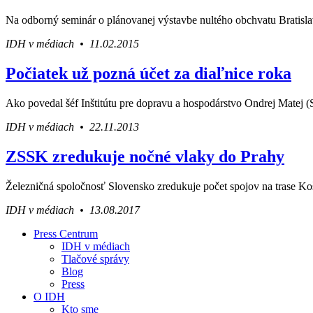
Na odborný seminár o plánovanej výstavbe nultého obchvatu Bratislavy
IDH v médiach • 11.02.2015
Počiatek už pozná účet za diaľnice roka
Ako povedal šéf Inštitútu pre dopravu a hospodárstvo Ondrej Matej
IDH v médiach • 22.11.2013
ZSSK zredukuje nočné vlaky do Prahy
Železničná spoločnosť Slovensko zredukuje počet spojov na trase Koš
IDH v médiach • 13.08.2017
Press Centrum
IDH v médiach
Váš sprievodca svetom infraštruktúry a e
Tlačové správy
Blog
Press
O IDH
Kto sme