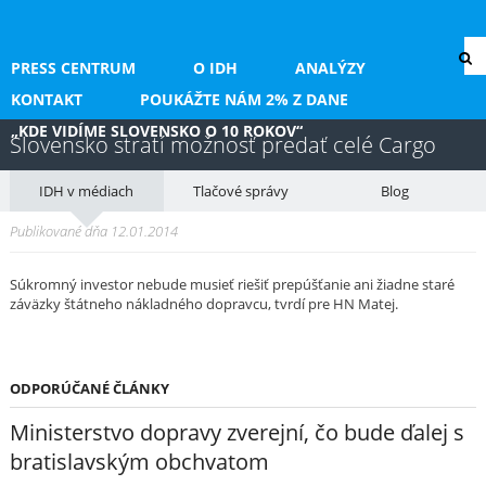
PRESS CENTRUM
O IDH
ANALÝZY
KONTAKT
POUKÁŽTE NÁM 2% Z DANE
„KDE VIDÍME SLOVENSKO O 10 ROKOV“
Slovensko stratí možnosť predať celé Cargo
IDH v médiach
Tlačové správy
Blog
Publikované dňa 12.01.2014
Súkromný investor nebude musieť riešiť prepúšťanie ani žiadne staré
záväzky štátneho nákladného dopravcu, tvrdí pre HN Matej.
ODPORÚČANÉ ČLÁNKY
Ministerstvo dopravy zverejní, čo bude ďalej s
bratislavským obchvatom