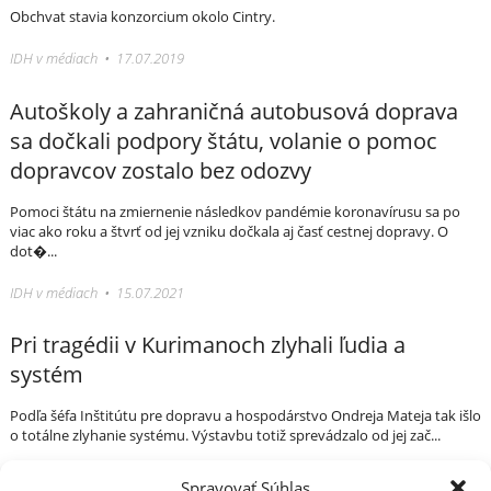
Obchvat stavia konzorcium okolo Cintry.
IDH v médiach • 17.07.2019
Autoškoly a zahraničná autobusová doprava
sa dočkali podpory štátu, volanie o pomoc
dopravcov zostalo bez odozvy
Pomoci štátu na zmiernenie následkov pandémie koronavírusu sa po
viac ako roku a štvrť od jej vzniku dočkala aj časť cestnej dopravy. O
dot�...
IDH v médiach • 15.07.2021
Pri tragédii v Kurimanoch zlyhali ľudia a
systém
Podľa šéfa Inštitútu pre dopravu a hospodárstvo Ondreja Mateja tak išlo
o totálne zlyhanie systému. Výstavbu totiž sprevádzalo od jej zač...
IDH v médiach • 11.12.2013
Spravovať Súhlas