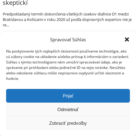
skeptickí
Predpokladaný termín dokončenia všetkých úsekov diaľnice D1 medzi
Bratislavou a Košicami v roku 2020 už podľa dopravných expertov nie je
re...
IDH v médiach • 15.04.2016
Spravovať Súhlas
Na poskytovanie tých najlepších skúseností používame technológie, ako
Váš sprievodca svetom infraštruktúry a
Press Centrum
sú súbory cookie na ukladanie a/alebo prístup k informáciám o zariadení.
IDH v médiach
ekonomiky
Súhlas s týmito technológiami nám umožní spracovávať údaje, ako je
Tlačové správy
správanie pri prehliadaní alebo jedinečné ID na tejto stránke. Nesúhlas
Blog
alebo odvolanie súhlasu môže nepriaznivo ovplyvniť určité vlastnosti a
Press
funkcie.
O IDH
Kto sme
Prijať
Štatút IDH
Odmietnuť
Analýzy
© Copyright 2014 Inštitút pre dopravu a hospodárstvo
Kontakt
Všetky práva vyhradené
Poukážte nám 2% z dane
Zobraziť predvoľby
„Kde vidíme Slovensko o 10 rokov“