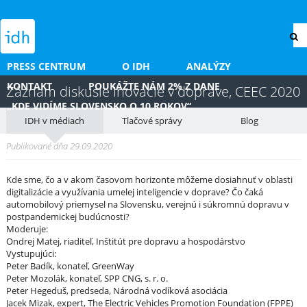
PRESS CENTRUM
O IDH
ANALÝZY
KONTAKT
POUKÁŽTE NÁM 2% Z DANE
Záznam diskusie Inovácie v doprave, CEEC 2020
„KDE VIDÍME SLOVENSKO O 10 ROKOV“
IDH v médiach
Tlačové správy
Blog
Publikované dňa 29.09.2020
Kde sme, čo a v akom časovom horizonte môžeme dosiahnuť v oblasti
digitalizácie a využívania umelej inteligencie v doprave? Čo čaká
automobilový priemysel na Slovensku, verejnú i súkromnú dopravu v
postpandemickej budúcnosti?
Moderuje:
Ondrej Matej, riaditeľ, Inštitút pre dopravu a hospodárstvo
Vystupujúci:
Peter Badík, konateľ, GreenWay
Peter Mozolák, konateľ, SPP CNG, s. r. o.
Peter Hegeduš, predseda, Národná vodíková asociácia
Jacek Mizak, expert, The Electric Vehicles Promotion Foundation (FPPE)