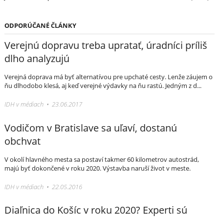
ODPORÚČANÉ ČLÁNKY
Verejnú dopravu treba upratať, úradníci príliš
dlho analyzujú
Verejná doprava má byť alternatívou pre upchaté cesty. Lenže záujem o
ňu dlhodobo klesá, aj keď verejné výdavky na ňu rastú. Jedným z d...
IDH v médiach • 23.06.2017
Vodičom v Bratislave sa uľaví, dostanú
obchvat
V okolí hlavného mesta sa postaví takmer 60 kilometrov autostrád,
majú byť dokončené v roku 2020. Výstavba naruší život v meste.
IDH v médiach • 22.05.2016
Diaľnica do Košíc v roku 2020? Experti sú