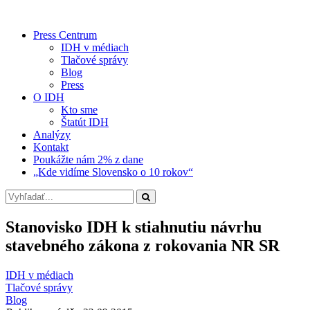
Press Centrum
IDH v médiach
Tlačové správy
Blog
Press
O IDH
Kto sme
Štatút IDH
Analýzy
Kontakt
Poukážte nám 2% z dane
„Kde vidíme Slovensko o 10 rokov“
Stanovisko IDH k stiahnutiu návrhu
stavebného zákona z rokovania NR SR
IDH v médiach
Tlačové správy
Blog