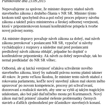
Publikované dňa 23.09.2015
Nepovažujeme za správne, že minister dopravy stiahol návrh
stavebného zákona z druhého čítania v NR SR. Minister týmto
krokom totiž spochybnil dva-a-pol ročný proces prípravy návrhu
zákona a taktiež prácu ministerstva a širokej odbornej verejnosti,
ktorá v pripomienkovom konaní konštruktívne prispela k tvorbe
novej právnej normy.
Ak minister dopravy považuje návrh zákona za dobrý, mal návrh
zákona prerokovať s poslancami NR SR, vypočuť si návrhy
vychádzajúce z rozpravy a následne mal pred poslancami
predložený návrh zákona obhájiť, prípadne ho doplniť o
konštruktívne pripomienky. Ak návrh za dobrý nepovažuje, tak ho
nemal predkladať do NR SR vôbec.
Odborná, ale aj laická verejnosť očakáva schválenie nového
stavebného zákona, ktorý by nahradil právnu normu platnú takmer
40 rokov. Je preto veľkou škodou, že minister tento návrh stiahol z
rokovania parlamentu, keďže nový stavebný zákon mal okrem iného
upravovať po novom kompetencie, procesy pri schvaľovaní,
dozorovaní a realizácii stavieb, aby sme sa vyhli aj takým tragickým
udalostiam, ako bol pád diaľničného mosta pri Kurimanoch. Nový
zákon mal tiež priniesť zásadné riešenie problematiky čiernych
stavieb a ďalších zjednodušení pre účastníkov stavebných konaní.