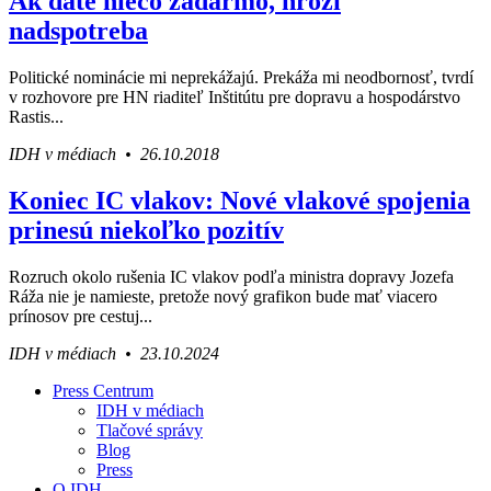
Ak dáte niečo zadarmo, hrozí
nadspotreba
Politické nominácie mi neprekážajú. Prekáža mi neodbornosť, tvrdí
v rozhovore pre HN riaditeľ Inštitútu pre dopravu a hospodárstvo
Rastis...
IDH v médiach • 26.10.2018
Koniec IC vlakov: Nové vlakové spojenia
prinesú niekoľko pozitív
Rozruch okolo rušenia IC vlakov podľa ministra dopravy Jozefa
Ráža nie je namieste, pretože nový grafikon bude mať viacero
prínosov pre cestuj...
IDH v médiach • 23.10.2024
Press Centrum
IDH v médiach
Váš sprievodca svetom infraštruktúry a
Tlačové správy
ekonomiky
Blog
Press
O IDH