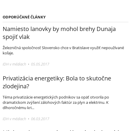
ODPORÚČANÉ ČLÁNKY
Namiesto lanovky by mohol brehy Dunaja
spojiť vlak
Železničná spoločnosť Slovensko chce v Bratislave využiť nepoužívané
koľaje.
IDH v médiach • 05.05.2017
Privatizácia energetiky: Bola to skutočne
zlodejina?
Téma privatizácie energetických podnikov sa opäť otvorila po
dramatickom zvýšení zálohových faktúr za plyn a elektrinu. K
dlhoročnému kri...
IDH v médiach • 06.03.2017