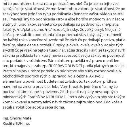
mi čo podnikáme tak sa nato poskladáme, nie? Čo je ale na tejto veci
zarážajúce je skutočnosť, že motívom tohto zákona je skutočnosť, že po
znevýhodnení jedného typu podnikania /živnosti/ vašou vládou sa stal
zaujímavejší iný tip podnikania /sro/ a ešte horším motívom je v názore
štátnych úradníkov, že všetci čo podnikajú sú podvodníci, /ne/platia
faktúry, /ne/platia dane, /ne/ rozdeľujú zisky. 2x veľký omyl. Nie je nič
lepšie pre stabilitu podnikania ako ponechať stav taký aký je, nemeniť
ho každý rok a konečne si uvedomiť že tých čo podnikajú poctivo, platia
faktúry, platia dane a rozdeľujú zisky je oveľa, oveľa, oveľa viac ako tých
zlých!!! Čo je však na tejto situácii najväčšia drzosť? Fakt, že takýto návrh
zákona predkladá ten, ktorý nevie zabezpečiť svoju základnú povinnosť
a to poriadok v súdnictve. Pán minister, pravidlá má pravo meniť len
ten, kto najprv vie zabezpečiť SPRAVODLIVOSŤ podľa platných pravidiel.
Preto si najprv urobte poriadok v súdnictve aby súdy rozhodovali aj v
obchodných sporoch rýchlo, spravodlivo a čestne. Ak svoju
elementárnu povinnosť budete mať zvládnutú, tak potom príďte s
návrhmi na zmenu pravidiel, lebo Vám hrozí, že jedného dňa, my čo
poctivo platíme dane si povieme, že ich platiť na platy neschopných
ministerských úradníkov NEBUDEME. Preto Vás vyzývam aby ste takýto
komplikovaný a nezmyselný návrh zákona zajtra ráno hodili do koša a
začali si robiť poriadok u seba doma.
Ing. Ondrej Matej
Riaditeľ IDH, no.