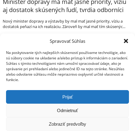
Minister dopravy má mať jasné priority, víziu
aj dostatok skúsených ľudí, tvrdia odborníci
Nový minister dopravy a výstavby by mal mať jasné priority, víziu a
dostatok peňazí na ich realizáciu. Zároveň by mal mať tím skúsenýc...
IDH v médiach • 10.03.2020
Spravovať Súhlas
Na poskytovanie tých najlepších skúseností používame technológie, ako
Váš sprievodca svetom infraštruktúry a
Press Centrum
sú súbory cookie na ukladanie a/alebo prístup k informáciám o zariadení.
IDH v médiach
ekonomiky
Súhlas s týmito technológiami nám umožní spracovávať údaje, ako je
Tlačové správy
správanie pri prehliadaní alebo jedinečné ID na tejto stránke. Nesúhlas
Blog
alebo odvolanie súhlasu môže nepriaznivo ovplyvniť určité vlastnosti a
Press
funkcie.
O IDH
Kto sme
Prijať
Štatút IDH
Odmietnuť
Analýzy
© Copyright 2014 Inštitút pre dopravu a hospodárstvo
Kontakt
Všetky práva vyhradené
Poukážte nám 2% z dane
Zobraziť predvoľby
„Kde vidíme Slovensko o 10 rokov“