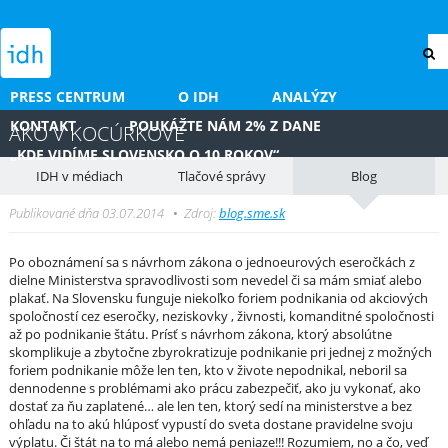
PRESS CENTRUM
O IDH
ANALÝZY
KONTAKT
POUKÁŽTE NÁM 2% Z DANE
AKO V KOCÚRKOVE
„KDE VIDÍME SLOVENSKO O 10 ROKOV“
IDH v médiach
Tlačové správy
Blog
Publikované dňa 03.07.2014
•
Zdroj:
blog.sme.sk
Po oboznámení sa s návrhom zákona o jednoeurových eseročkách z
dielne Ministerstva spravodlivosti som nevedel či sa mám smiať alebo
plakať. Na Slovensku funguje niekoľko foriem podnikania od akciových
spoločností cez eseročky, neziskovky , živnosti, komanditné spoločnosti
až po podnikanie štátu. Prísť s návrhom zákona, ktorý absolútne
skomplikuje a zbytočne zbyrokratizuje podnikanie pri jednej z možných
foriem podnikanie môže len ten, kto v živote nepodnikal, neboril sa
dennodenne s problémami ako prácu zabezpečiť, ako ju vykonať, ako
dostať za ňu zaplatené… ale len ten, ktorý sedí na ministerstve a bez
ohľadu na to akú hlúposť vypustí do sveta dostane pravidelne svoju
výplatu. Či štát na to má alebo nemá peniaze!!! Rozumiem, no a čo, veď