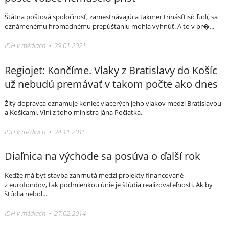
Štátna poštová spoločnosť, zamestnávajúca takmer trinásťtisíc ľudí, sa
oznámenému hromadnému prepúšťaniu mohla vyhnúť. A to v pr�...
IDH v médiach • 29.01.2021
Regiojet: Končíme. Vlaky z Bratislavy do Košíc
už nebudú premávať v takom počte ako dnes
Žltý dopravca oznamuje koniec viacerých jeho vlakov medzi Bratislavou
a Košicami. Viní z toho ministra Jána Počiatka.
IDH v médiach • 24.11.2015
Diaľnica na východe sa posúva o ďalší rok
Keďže má byť stavba zahrnutá medzi projekty financované
z eurofondov, tak podmienkou únie je štúdia realizovateľnosti. Ak by
štúdia nebol...
IDH v médiach • 27.02.2014