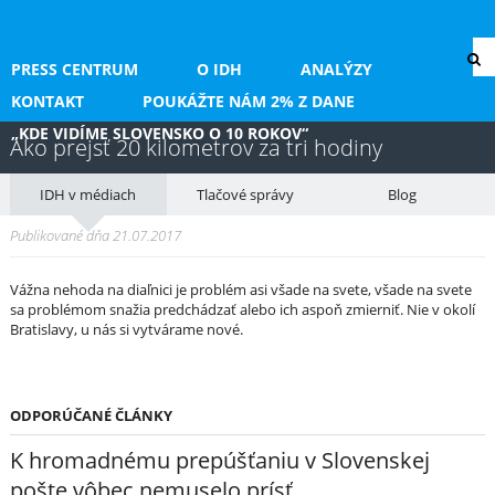
PRESS CENTRUM
O IDH
ANALÝZY
KONTAKT
POUKÁŽTE NÁM 2% Z DANE
„KDE VIDÍME SLOVENSKO O 10 ROKOV“
Ako prejsť 20 kilometrov za tri hodiny
IDH v médiach
Tlačové správy
Blog
Publikované dňa 21.07.2017
Vážna nehoda na diaľnici je problém asi všade na svete, všade na svete
sa problémom snažia predchádzať alebo ich aspoň zmierniť. Nie v okolí
Bratislavy, u nás si vytvárame nové.
ODPORÚČANÉ ČLÁNKY
K hromadnému prepúšťaniu v Slovenskej
pošte vôbec nemuselo prísť