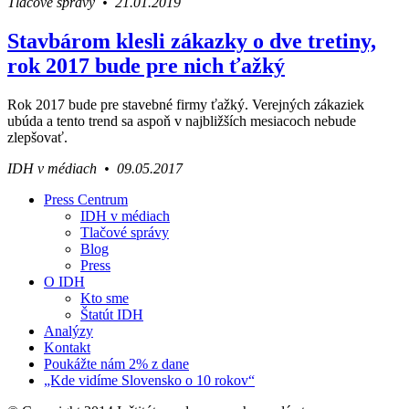
Tlačové správy • 21.01.2019
Stavbárom klesli zákazky o dve tretiny,
rok 2017 bude pre nich ťažký
Rok 2017 bude pre stavebné firmy ťažký. Verejných zákaziek
ubúda a tento trend sa aspoň v najbližších mesiacoch nebude
zlepšovať.
IDH v médiach • 09.05.2017
Press Centrum
IDH v médiach
Váš sprievodca svetom infraštruktúry a
Tlačové správy
ekonomiky
Blog
Press
O IDH
Kto sme
Štatút IDH
Analýzy
Kontakt
Poukážte nám 2% z dane
„Kde vidíme Slovensko o 10 rokov“