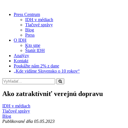
Press Centrum
IDH v médiach
Tlačové správy
Blog
Press
O IDH
Kto sme
Štatút IDH
Analýzy
Kontakt
Poukážte nám 2% z dane
„Kde vidíme Slovensko o 10 rokov“
Ako zatraktívniť verejnú dopravu
IDH v médiach
Tlačové správy
Blog
Publikované dňa 05.05.2023