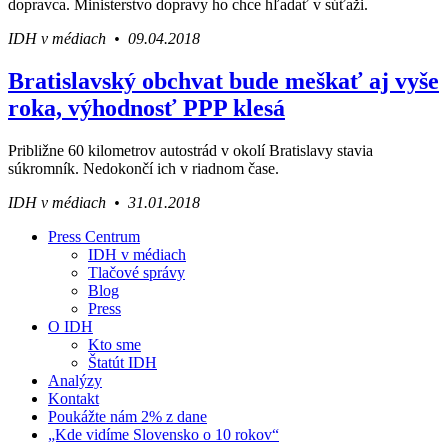
dopravca. Ministerstvo dopravy ho chce hľadať v súťaži.
IDH v médiach • 09.04.2018
Bratislavský obchvat bude meškať aj vyše
roka, výhodnosť PPP klesá
Približne 60 kilometrov autostrád v okolí Bratislavy stavia
súkromník. Nedokončí ich v riadnom čase.
IDH v médiach • 31.01.2018
Press Centrum
IDH v médiach
Váš sprievodca svetom infraštruktúry a
Tlačové správy
ekonomiky
Blog
Press
O IDH
Kto sme
Štatút IDH
Analýzy
Kontakt
Poukážte nám 2% z dane
„Kde vidíme Slovensko o 10 rokov“