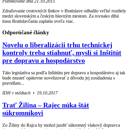
Publikované dňa 21.10.2015
Zdražovanie cestovných lístkov v Bratislave odhalilo veľké rozdiely
medzi slovenským a českým hlavným mestom. Za rovnako dlhú
trasu Bratislavčania zaplatia oveľa viac.
Odporúčané články
Novelu o liberalizácii trhu technickej
kontroly treba stiahnuť, myslí si Inštitút
pre dopravu a hospodárstvo
Táto legislatíva sa podľa Inštitútu pre dopravu a hospodárstvo aj tak
bude musieť opätovne novelizovať z dôvodu jej zosúladenia s
pravidlam...
IDH v médiach • 19.10.2017
Trať Žilina – Rajec núka štát
súkromníkovi
Zo Žiliny do Rajca by mohol jazdiť súkromný vlakový dopravca