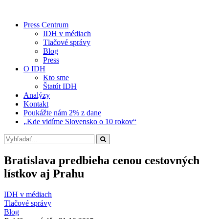
Press Centrum
IDH v médiach
Tlačové správy
Blog
Press
O IDH
Kto sme
Štatút IDH
Analýzy
Kontakt
Poukážte nám 2% z dane
„Kde vidíme Slovensko o 10 rokov“
Bratislava predbieha cenou cestovných
lístkov aj Prahu
IDH v médiach
Tlačové správy
Blog