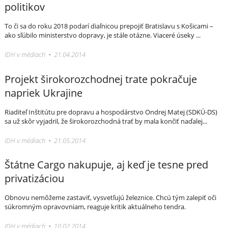
politikov
To či sa do roku 2018 podarí diaľnicou prepojiť Bratislavu s Košicami –
ako sľúbilo ministerstvo dopravy, je stále otázne. Viaceré úseky ...
IDH v médiach • 21.04.2014
Projekt širokorozchodnej trate pokračuje
napriek Ukrajine
Riaditeľ Inštitútu pre dopravu a hospodárstvo Ondrej Matej (SDKÚ-DS)
sa už skôr vyjadril, že širokorozchodná trať by mala končiť naďalej...
IDH v médiach • 21.05.2014
Štátne Cargo nakupuje, aj keď je tesne pred
privatizáciou
Obnovu nemôžeme zastaviť, vysvetľujú železnice. Chcú tým zalepiť oči
súkromným opravovniam, reaguje kritik aktuálneho tendra.
IDH v médiach • 10.02.2014