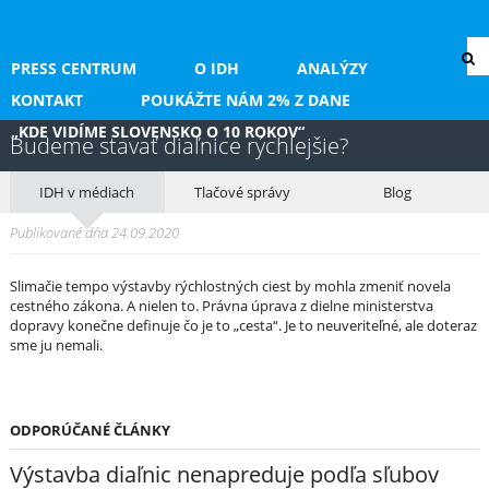
PRESS CENTRUM
O IDH
ANALÝZY
KONTAKT
POUKÁŽTE NÁM 2% Z DANE
„KDE VIDÍME SLOVENSKO O 10 ROKOV“
Budeme stavať diaľnice rýchlejšie?
IDH v médiach
Tlačové správy
Blog
Publikované dňa 24.09.2020
Slimačie tempo výstavby rýchlostných ciest by mohla zmeniť novela
cestného zákona. A nielen to. Právna úprava z dielne ministerstva
dopravy konečne definuje čo je to „cesta“. Je to neuveriteľné, ale doteraz
sme ju nemali.
ODPORÚČANÉ ČLÁNKY
Výstavba diaľnic nenapreduje podľa sľubov