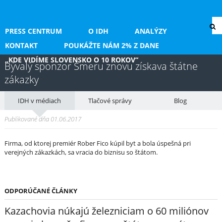
PRESS CENTRUM
O IDH
ANALÝZY
KONTAKT
POUKÁŽTE NÁM 2% Z DANE
„KDE VIDÍME SLOVENSKO O 10 ROKOV“
Bývalý sponzor Smeru znovu získava štátne
zákazky
IDH v médiach
Tlačové správy
Blog
Publikované dňa 01.06.2017
Firma, od ktorej premiér Rober Fico kúpil byt a bola úspešná pri
verejných zákazkách, sa vracia do biznisu so štátom.
ODPORÚČANÉ ČLÁNKY
Kazachovia núkajú železniciam o 60 miliónov