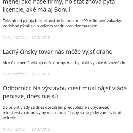
menej ako naše firmy, no štát znova pýta
licencie, aké má aj Bonul
Železničiari pýtajú bezpečnostné licencie pre 400-miliónové zákazky.
Podobné pýtali aj vo veľkom tendri pred dvoma rokmi.
IDH v médiach • 18.05.2018
Lacný čínsky tovar nás môže vyjsť draho
Ak v Číne nerešpektujú naše normy, mali by platiť vysoké dovozné clo.
IDH v médiach • 21.11.2016
Odborníci: Na výstavbu ciest musí nájsť vláda
peniaze, dnes nie sú
Do priorít vlády sa dnes dostali len predvolebné sľuby, avšak
ministerstvo dopravy by malo spraviť jasný strategický zámer, tvrdí
Inštitút...
IDH v médiach • 18.03.2016