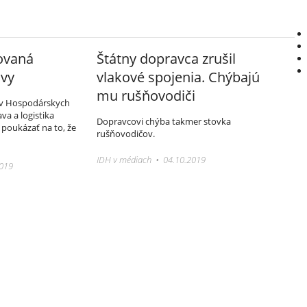
ovaná
Štátny dopravca zrušil
avy
vlakové spojenia. Chýbajú
mu rušňovodiči
 v Hospodárskych
va a logistika
Dopravcovi chýba takmer stovka
 poukázať na to, že
rušňovodičov.
IDH v médiach • 04.10.2019
2019