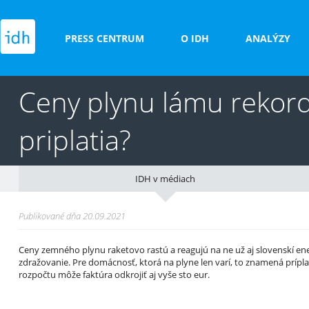
PRESS CENTRUM
O IDH
ANALÝZY
Ceny plynu lámu rekord
priplatia?
IDH v médiach
Publikované dňa 20.09.2021
Ceny zemného plynu raketovo rastú a reagujú na ne už aj slovenskí ene
zdražovanie. Pre domácnosť, ktorá na plyne len varí, to znamená prípla
rozpočtu môže faktúra odkrojiť aj vyše sto eur.