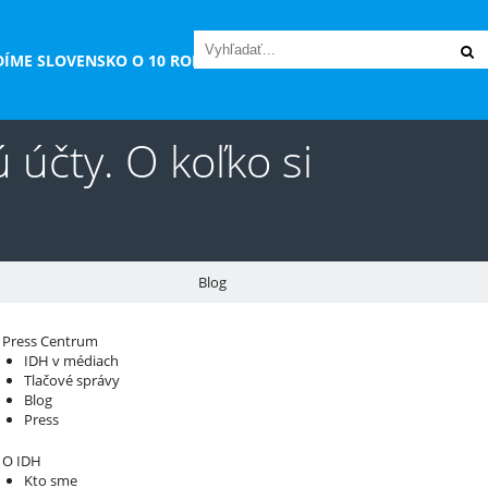
DÍME SLOVENSKO O 10 ROKOV“
účty. O koľko si
Blog
áš sprievodca svetom infraštruktúry a
Press Centrum
IDH v médiach
konomiky
Tlačové správy
Blog
Press
O IDH
Kto sme