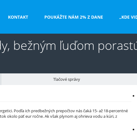
KONTAKT
POUKÁŽTE NÁM 2% Z DANE
„KDE VI
y, bežným ľuďom porastú 
Tlačové správy
V
e
rgetici. Podľa ich predbežných prepočtov nás čaká 15- až 18-percentné
tok okolo päť eur ročne. Ak však plynom aj ohrieva vodu a kúri, z