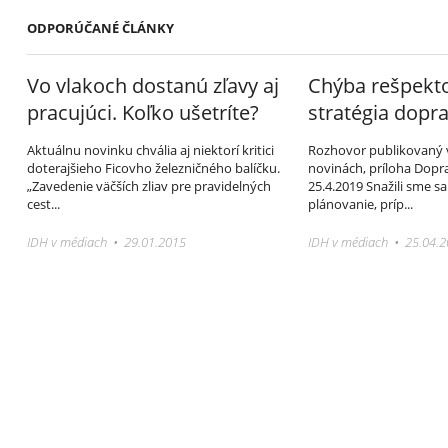
ODPORÚČANÉ ČLÁNKY
Vo vlakoch dostanú zľavy aj
Chýba rešpekt
pracujúci. Koľko ušetríte?
stratégia dopr
Aktuálnu novinku chvália aj niektorí kritici
Rozhovor publikovaný
doterajšieho Ficovho železničného balíčku.
novinách, príloha Dopra
„Zavedenie väčších zliav pre pravidelných
25.4.2019 Snažili sme sa
cest...
plánovanie, príp...
IDH v médiach • 29.01.2015
IDH v médiach • 25.04.