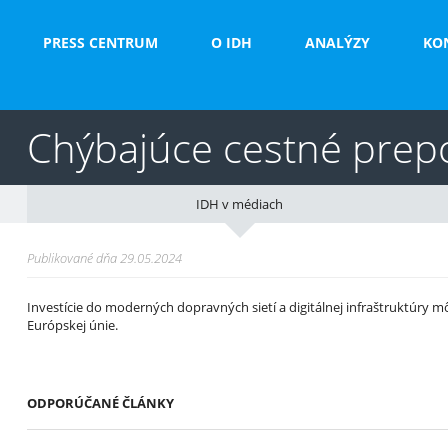
PRESS CENTRUM
O IDH
ANALÝZY
KO
Chýbajúce cestné prepo
IDH v médiach
Publikované dňa 29.05.2024
Investície do moderných dopravných sietí a digitálnej infraštruktúry 
Európskej únie.
ODPORÚČANÉ ČLÁNKY