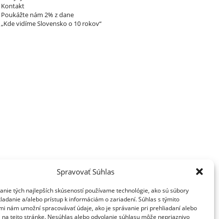
Kontakt
Poukážte nám 2% z dane
„Kde vidíme Slovensko o 10 rokov“
Spravovať Súhlas
anie tých najlepších skúseností používame technológie, ako sú súbory
ladanie a/alebo prístup k informáciám o zariadení. Súhlas s týmito
mi nám umožní spracovávať údaje, ako je správanie pri prehliadaní alebo
D na tejto stránke. Nesúhlas alebo odvolanie súhlasu môže nepriaznivo