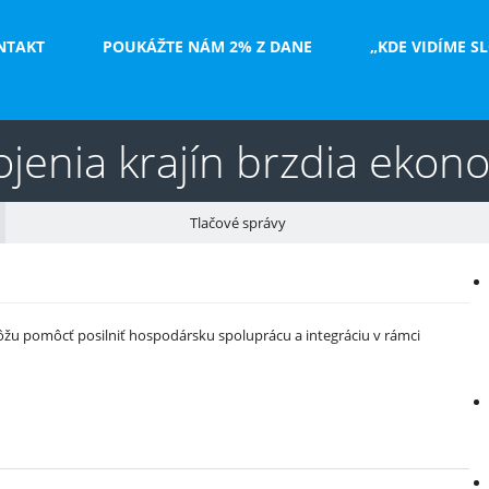
NTAKT
POUKÁŽTE NÁM 2% Z DANE
„KDE VIDÍME S
jenia krajín brzdia ekon
Tlačové správy
V
e
môžu pomôcť posilniť hospodársku spoluprácu a integráciu v rámci