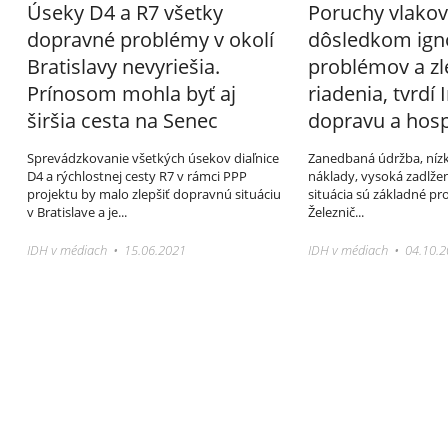
Úseky D4 a R7 všetky
Poruchy vlakov
dopravné problémy v okolí
dôsledkom ign
Bratislavy nevyriešia.
problémov a z
Prínosom mohla byť aj
riadenia, tvrdí 
širšia cesta na Senec
dopravu a hos
Sprevádzkovanie všetkých úsekov diaľnice
Zanedbaná údržba, nízka
D4 a rýchlostnej cesty R7 v rámci PPP
náklady, vysoká zadlžen
projektu by malo zlepšiť dopravnú situáciu
situácia sú základné pr
v Bratislave a je...
Železnič...
IDH v médiach • 15.06.2021
IDH v médiach • 04.10.