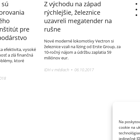
 sú
Z východu na západ
orovania
rýchlejšie, železnice
lého
uzavreli megatender na
Inštitút pre
rušne
podárstvo
Nové moderné lokomotívy Vectron si
železnice vzali na lízing od Erste Group, za
 efektivita, vysoké
10-ročný nájom a údržbu zaplatia 59
osť a zlá finančná
miliónov eur.
oblémy, ktoré
IDH v médiach • 06.10.2017
2018
Na poskytov
cookie na uk
technológia
jedinečné I