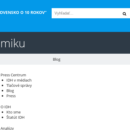
LOVENSKO O 10 ROKOV“
omiku
Blog
áš sprievodca svetom infraštruktúry a
Press Centrum
IDH v médiach
konomiky
Tlačové správy
Blog
Press
O IDH
Kto sme
Štatút IDH
Analýzy