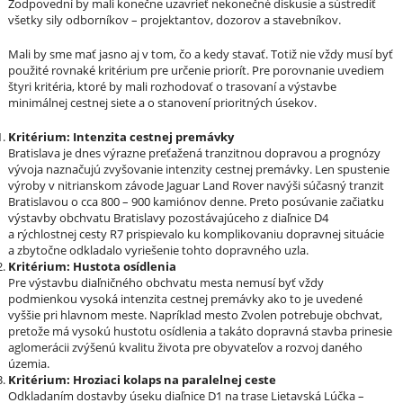
Zodpovední by mali konečne uzavrieť nekonečné diskusie a sústrediť
všetky sily odborníkov – projektantov, dozorov a stavebníkov.
Mali by sme mať jasno aj v tom, čo a kedy stavať. Totiž nie vždy musí byť
použité rovnaké kritérium pre určenie priorít. Pre porovnanie uvediem
štyri kritéria, ktoré by mali rozhodovať o trasovaní a výstavbe
minimálnej cestnej siete a o stanovení prioritných úsekov.
Kritérium: Intenzita cestnej premávky
Bratislava je dnes výrazne preťažená tranzitnou dopravou a prognózy
vývoja naznačujú zvyšovanie intenzity cestnej premávky. Len spustenie
výroby v nitrianskom závode Jaguar Land Rover navýši súčasný tranzit
Bratislavou o cca 800 – 900 kamiónov denne. Preto posúvanie začiatku
výstavby obchvatu Bratislavy pozostávajúceho z diaľnice D4
a rýchlostnej cesty R7 prispievalo ku komplikovaniu dopravnej situácie
a zbytočne odkladalo vyriešenie tohto dopravného uzla.
Kritérium: Hustota osídlenia
Pre výstavbu diaľničného obchvatu mesta nemusí byť vždy
podmienkou vysoká intenzita cestnej premávky ako to je uvedené
vyššie pri hlavnom meste. Napríklad mesto Zvolen potrebuje obchvat,
pretože má vysokú hustotu osídlenia a takáto dopravná stavba prinesie
aglomerácii zvýšenú kvalitu života pre obyvateľov a rozvoj daného
územia.
Kritérium: Hroziaci kolaps na paralelnej ceste
Odkladaním dostavby úseku diaľnice D1 na trase Lietavská Lúčka –