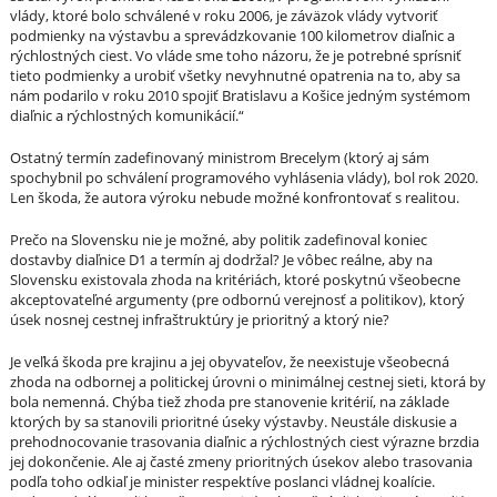
vlády, ktoré bolo schválené v roku 2006, je záväzok vlády vytvoriť
podmienky na výstavbu a sprevádzkovanie 100 kilometrov diaľnic a
rýchlostných ciest. Vo vláde sme toho názoru, že je potrebné sprísniť
tieto podmienky a urobiť všetky nevyhnutné opatrenia na to, aby sa
nám podarilo v roku 2010 spojiť Bratislavu a Košice jedným systémom
diaľnic a rýchlostných komunikácií.“
Ostatný termín zadefinovaný ministrom Brecelym (ktorý aj sám
spochybnil po schválení programového vyhlásenia vlády), bol rok 2020.
Len škoda, že autora výroku nebude možné konfrontovať s realitou.
Prečo na Slovensku nie je možné, aby politik zadefinoval koniec
dostavby diaľnice D1 a termín aj dodržal? Je vôbec reálne, aby na
Slovensku existovala zhoda na kritériách, ktoré poskytnú všeobecne
akceptovateľné argumenty (pre odbornú verejnosť a politikov), ktorý
úsek nosnej cestnej infraštruktúry je prioritný a ktorý nie?
Je veľká škoda pre krajinu a jej obyvateľov, že neexistuje všeobecná
zhoda na odbornej a politickej úrovni o minimálnej cestnej sieti, ktorá by
bola nemenná. Chýba tiež zhoda pre stanovenie kritérií, na základe
ktorých by sa stanovili prioritné úseky výstavby. Neustále diskusie a
prehodnocovanie trasovania diaľnic a rýchlostných ciest výrazne brzdia
jej dokončenie. Ale aj časté zmeny prioritných úsekov alebo trasovania
podľa toho odkiaľ je minister respektíve poslanci vládnej koalície.