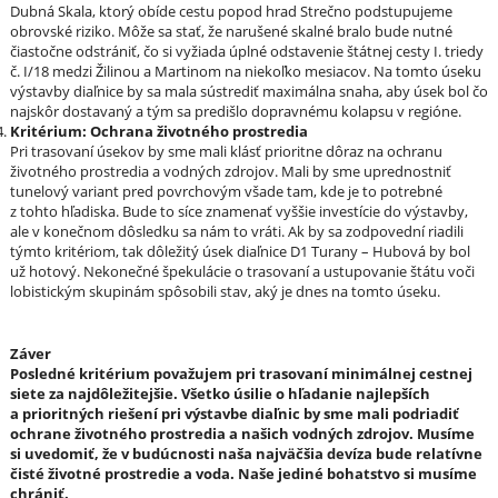
Dubná Skala, ktorý obíde cestu popod hrad Strečno podstupujeme
obrovské riziko. Môže sa stať, že narušené skalné bralo bude nutné
čiastočne odstrániť, čo si vyžiada úplné odstavenie štátnej cesty I. triedy
č. I/18 medzi Žilinou a Martinom na niekoľko mesiacov. Na tomto úseku
výstavby diaľnice by sa mala sústrediť maximálna snaha, aby úsek bol čo
najskôr dostavaný a tým sa predišlo dopravnému kolapsu v regióne.
Kritérium: Ochrana životného prostredia
Pri trasovaní úsekov by sme mali klásť prioritne dôraz na ochranu
životného prostredia a vodných zdrojov. Mali by sme uprednostniť
tunelový variant pred povrchovým všade tam, kde je to potrebné
z tohto hľadiska. Bude to síce znamenať vyššie investície do výstavby,
ale v konečnom dôsledku sa nám to vráti. Ak by sa zodpovední riadili
týmto kritériom, tak dôležitý úsek diaľnice D1 Turany – Hubová by bol
už hotový. Nekonečné špekulácie o trasovaní a ustupovanie štátu voči
lobistickým skupinám spôsobili stav, aký je dnes na tomto úseku.
Záver
Posledné kritérium považujem pri trasovaní minimálnej cestnej
siete za najdôležitejšie. Všetko úsilie o hľadanie najlepších
a prioritných riešení pri výstavbe diaľnic by sme mali podriadiť
ochrane životného prostredia a našich vodných zdrojov. Musíme
si uvedomiť, že v budúcnosti naša najväčšia devíza bude relatívne
čisté životné prostredie a voda. Naše jediné bohatstvo si musíme
chrániť.