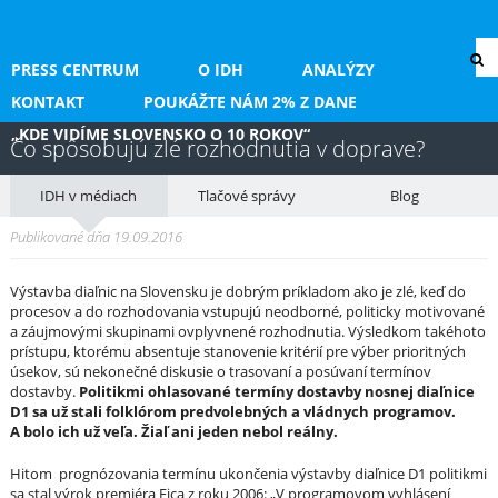
PRESS CENTRUM
O IDH
ANALÝZY
KONTAKT
POUKÁŽTE NÁM 2% Z DANE
„KDE VIDÍME SLOVENSKO O 10 ROKOV“
Čo spôsobujú zlé rozhodnutia v doprave?
IDH v médiach
Tlačové správy
Blog
Publikované dňa 19.09.2016
Výstavba diaľnic na Slovensku je dobrým príkladom ako je zlé, keď do
procesov a do rozhodovania vstupujú neodborné, politicky motivované
a záujmovými skupinami ovplyvnené rozhodnutia. Výsledkom takéhoto
prístupu, ktorému absentuje stanovenie kritérií pre výber prioritných
úsekov, sú nekonečné diskusie o trasovaní a posúvaní termínov
dostavby.
Politikmi ohlasované termíny dostavby nosnej diaľnice
D1 sa už stali folklórom predvolebných a vládnych programov.
A bolo ich už veľa. Žiaľ ani jeden nebol reálny.
Hitom prognózovania termínu ukončenia výstavby diaľnice D1 politikmi
sa stal výrok premiéra Fica z roku 2006: „V programovom vyhlásení