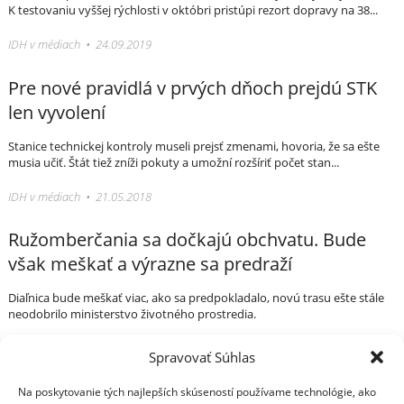
K testovaniu vyššej rýchlosti v októbri pristúpi rezort dopravy na 38...
IDH v médiach • 24.09.2019
Pre nové pravidlá v prvých dňoch prejdú STK
len vyvolení
Stanice technickej kontroly museli prejsť zmenami, hovoria, že sa ešte
musia učiť. Štát tiež zníži pokuty a umožní rozšíriť počet stan...
IDH v médiach • 21.05.2018
Ružomberčania sa dočkajú obchvatu. Bude
však meškať a výrazne sa predraží
Diaľnica bude meškať viac, ako sa predpokladalo, novú trasu ešte stále
neodobrilo ministerstvo životného prostredia.
IDH v médiach • 30.11.2017
Spravovať Súhlas
Na poskytovanie tých najlepších skúseností používame technológie, ako
Váš sprievodca svetom infraštruktúry a
Press Centrum