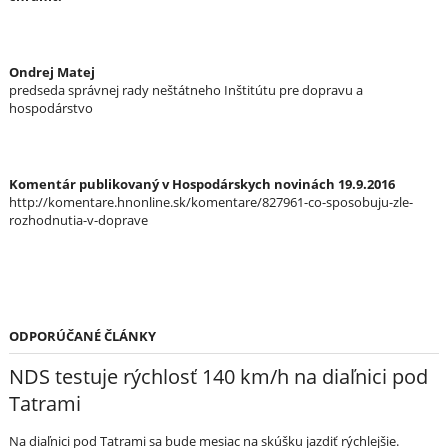
Ondrej Matej
predseda správnej rady neštátneho Inštitútu pre dopravu a
hospodárstvo
Komentár publikovaný v Hospodárskych novinách 19.9.2016
http://komentare.hnonline.sk/komentare/827961-co-sposobuju-zle-
rozhodnutia-v-doprave
ODPORÚČANÉ ČLÁNKY
NDS testuje rýchlosť 140 km/h na diaľnici pod
Tatrami
Na diaľnici pod Tatrami sa bude mesiac na skúšku jazdiť rýchlejšie.