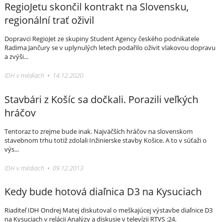
RegioJetu skončil kontrakt na Slovensku,
regionální trať oživil
Dopravci RegioJet ze skupiny Student Agency českého podnikatele
Radima Jančury se v uplynulých letech podařilo oživit vlakovou dopravu
a zvýši...
IDH v médiach • 14.12.2020
Stavbári z Košíc sa dočkali. Porazili veľkých
hráčov
Tentoraz to zrejme bude inak. Najväčších hráčov na slovenskom
stavebnom trhu totiž zdolali Inžinierske stavby Košice. A to v súťaži o
výs...
IDH v médiach • 09.12.2013
Kedy bude hotová diaľnica D3 na Kysuciach
Riaditeľ IDH Ondrej Matej diskutoval o meškajúcej výstavbe diaľnice D3
na Kysuciach v relácii Analýzy a diskusie v televízii RTVS :24.