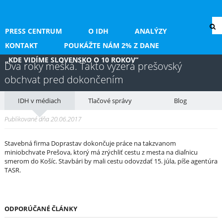
PRESS CENTRUM
O IDH
ANALÝZY
KONTAKT
POUKÁŽTE NÁM 2% Z DANE
„KDE VIDÍME SLOVENSKO O 10 ROKOV“
Dva roky mešká. Takto vyzerá prešovský
obchvat pred dokončením
IDH v médiach
Tlačové správy
Blog
Publikované dňa 20.06.2017
Stavebná firma Doprastav dokončuje práce na takzvanom
miniobchvate Prešova, ktorý má zrýchliť cestu z mesta na diaľnicu
smerom do Košíc. Stavbári by mali cestu odovzdať 15. júla, píše agentúra
TASR.
ODPORÚČANÉ ČLÁNKY