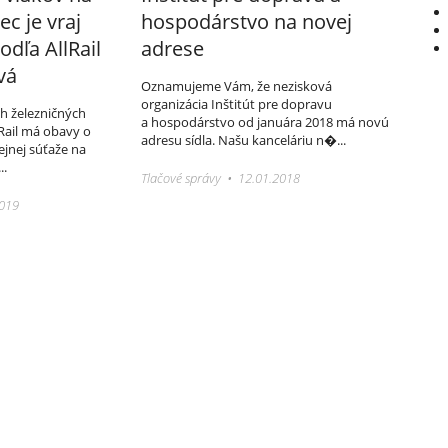
jec je vraj
hospodárstvo na novej
odľa AllRail
adrese
vá
Oznamujeme Vám, že nezisková
organizácia Inštitút pre dopravu
ch železničných
a hospodárstvo od januára 2018 má novú
Rail má obavy o
adresu sídla. Našu kanceláriu n�...
ejnej súťaže na
..
Tlačové správy • 12.01.2018
2019