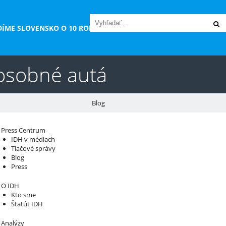
DÍME SLOVENSKO O 10 ROKOV“
 osobné autá
Blog
áš sprievodca svetom infraštruktúry a
Press Centrum
IDH v médiach
konomiky
Tlačové správy
Blog
Press
O IDH
Kto sme
Štatút IDH
Analýzy