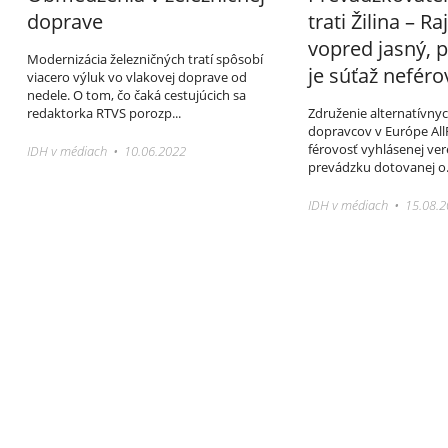
doprave
trati Žilina – Ra
vopred jasný, p
Modernizácia železničných tratí spôsobí
je súťaž neféro
viacero výluk vo vlakovej doprave od
nedele. O tom, čo čaká cestujúcich sa
redaktorka RTVS porozp...
Združenie alternatívny
dopravcov v Európe All
férovosť vyhlásenej ver
IDH v médiach • 10.06.2022
prevádzku dotovanej o.
IDH v médiach • 15.08.