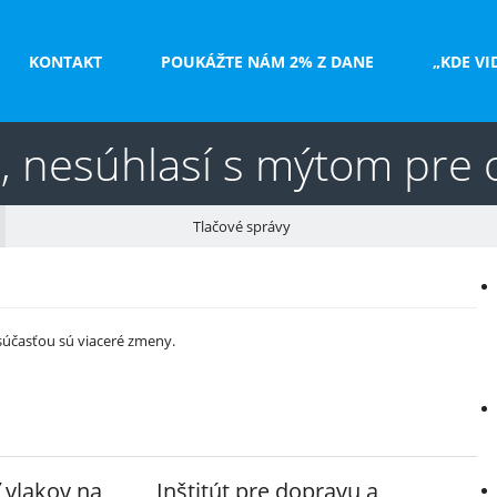
KONTAKT
POUKÁŽTE NÁM 2% Z DANE
„KDE VI
, nesúhlasí s mýtom pre
Tlačové správy
V
e
 súčasťou sú viaceré zmeny.
 vlakov na
Inštitút pre dopravu a