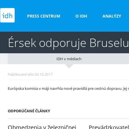
PRESS CENTRUM
O IDH
ANALÝZY
Érsek odporuje Bruselu
IDH v médiach
Publikované dňa 04.10.2017
Európska komisia v máji navrhla nové pravidlá pre cestnú dopravu. Jej
ODPORÚČANÉ ČLÁNKY
Obmedzenia v železničnej
Prevádzkovateľ