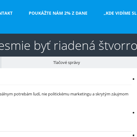
NTAKT
POUKÁŽTE NÁM 2% Z DANE
„KDE VIDÍME S
nesmie byť riadená štvorr
Tlačové správy
V
e
 reálnym potrebám ľudí, nie politickému marketingu a skrytým záujmom