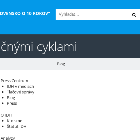
LOVENSKO O 10 ROKOV“
očnými cyklami
Blog
áš sprievodca svetom infraštruktúry a
Press Centrum
IDH v médiach
konomiky
Tlačové správy
Blog
Press
O IDH
Kto sme
Štatút IDH
Analýzy