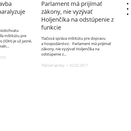
avba
Parlament má prijímať
aralyzuje
zákony, nie vyzývať
Holjenčíka na odstúpenie z
funkcie
niobchvatu
ľa Inštitútu pre
Tlačová správa Inštitútu pre dopravu
(IDH) je už jasné,
a hospodárstvo: Parlament má prijímať
néh...
zákony, nie vyzývať Holjenčíka na
odstúpenie z...
2016
Tlačové správy • 02.02.2017