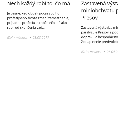
Nech každý robí to, čo má
Zastavená výst
miniobchvatu p
Je bežné, keď človek počas svojho
Prešov
profesijného života zmení zamestnanie,
prípadne profesiu a robí niečo iné ako
robil od skončenia vzd...
Zastavená výstavba mi
paralyzuje Prešov a pod
dopravu a hospodárstvo 
IDH v médiach • 23.03.2017
že naplnenie predvoleb
IDH v médiach • 26.04.