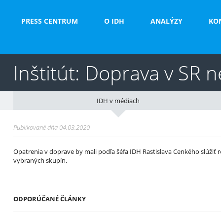
PRESS CENTRUM
O IDH
ANALÝZY
KO
Inštitút: Doprava v SR 
IDH v médiach
Publikované dňa 04.03.2020
Opatrenia v doprave by mali podľa šéfa IDH Rastislava Cenkého slúžiť
vybraných skupín.
ODPORÚČANÉ ČLÁNKY