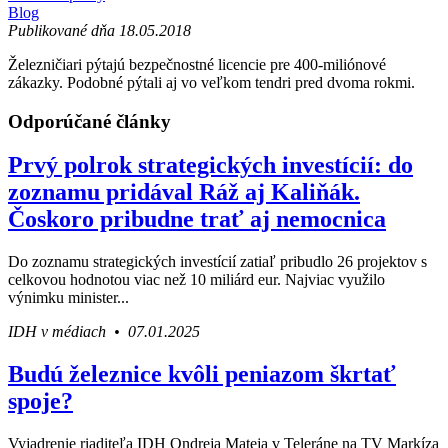
Blog
Publikované dňa 18.05.2018
Železničiari pýtajú bezpečnostné licencie pre 400-miliónové
zákazky. Podobné pýtali aj vo veľkom tendri pred dvoma rokmi.
Odporúčané články
Prvý polrok strategických investícií: do
zoznamu pridával Ráž aj Kaliňák.
Čoskoro pribudne trať aj nemocnica
Do zoznamu strategických investícií zatiaľ pribudlo 26 projektov s
celkovou hodnotou viac než 10 miliárd eur. Najviac využilo
výnimku minister...
IDH v médiach • 07.01.2025
Budú železnice kvôli peniazom škrtať
spoje?
Vyjadrenie riaditeľa IDH Ondreja Mateja v Teleráne na TV Markíza