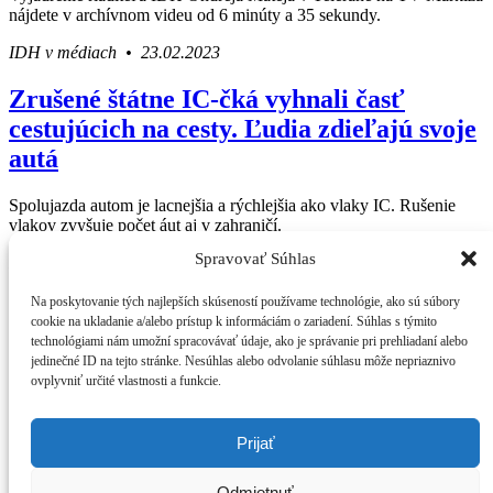
nájdete v archívnom videu od 6 minúty a 35 sekundy.
IDH v médiach • 23.02.2023
Zrušené štátne IC-čká vyhnali časť
cestujúcich na cesty. Ľudia zdieľajú svoje
autá
Spolujazda autom je lacnejšia a rýchlejšia ako vlaky IC. Rušenie
vlakov zvyšuje počet áut aj v zahraničí.
Spravovať Súhlas
IDH v médiach • 23.02.2016
Press Centrum
Na poskytovanie tých najlepších skúseností používame technológie, ako sú súbory
IDH v médiach
Váš sprievodca svetom infraštruktúry a
cookie na ukladanie a/alebo prístup k informáciám o zariadení. Súhlas s týmito
Tlačové správy
technológiami nám umožní spracovávať údaje, ako je správanie pri prehliadaní alebo
ekonomiky
Blog
jedinečné ID na tejto stránke. Nesúhlas alebo odvolanie súhlasu môže nepriaznivo
Press
ovplyvniť určité vlastnosti a funkcie.
O IDH
Kto sme
Štatút IDH
Prijať
Analýzy
Kontakt
Odmietnuť