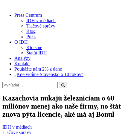
Press Centrum
IDH v médiach
Tlačové správy
Blog
Press
O IDH
Kto sme
Štatút IDH
Analýzy
Kontakt
Poukážte nám 2% z dane
„Kde vidíme Slovensko o 10 rokov“
Kazachovia núkajú železniciam o 60
miliónov menej ako naše firmy, no štát
znova pýta licencie, aké má aj Bonul
IDH v médiach
Tlačové správy