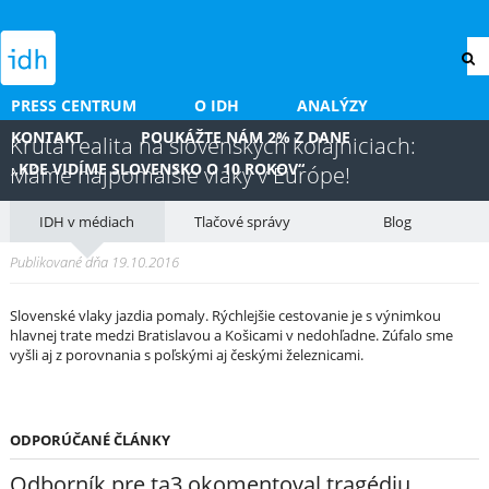
PRESS CENTRUM
O IDH
ANALÝZY
KONTAKT
POUKÁŽTE NÁM 2% Z DANE
Krutá realita na slovenských koľajniciach:
„KDE VIDÍME SLOVENSKO O 10 ROKOV“
Máme najpomalšie vlaky v Európe!
IDH v médiach
Tlačové správy
Blog
Publikované dňa 19.10.2016
Slovenské vlaky jazdia pomaly. Rýchlejšie cestovanie je s výnimkou
hlavnej trate medzi Bratislavou a Košicami v nedohľadne. Zúfalo sme
vyšli aj z porovnania s poľskými aj českými železnicami.
ODPORÚČANÉ ČLÁNKY
Odborník pre ta3 okomentoval tragédiu.