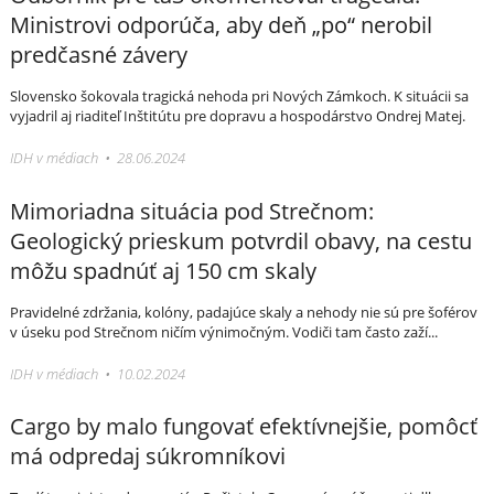
Ministrovi odporúča, aby deň „po“ nerobil
predčasné závery
Slovensko šokovala tragická nehoda pri Nových Zámkoch. K situácii sa
vyjadril aj riaditeľ Inštitútu pre dopravu a hospodárstvo Ondrej Matej.
IDH v médiach • 28.06.2024
Mimoriadna situácia pod Strečnom:
Geologický prieskum potvrdil obavy, na cestu
môžu spadnúť aj 150 cm skaly
Pravidelné zdržania, kolóny, padajúce skaly a nehody nie sú pre šoférov
v úseku pod Strečnom ničím výnimočným. Vodiči tam často zaží...
IDH v médiach • 10.02.2024
Cargo by malo fungovať efektívnejšie, pomôcť
má odpredaj súkromníkovi