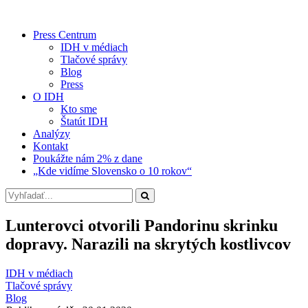
Press Centrum
IDH v médiach
Tlačové správy
Blog
Press
O IDH
Kto sme
Štatút IDH
Analýzy
Kontakt
Poukážte nám 2% z dane
„Kde vidíme Slovensko o 10 rokov“
Lunterovci otvorili Pandorinu skrinku
dopravy. Narazili na skrytých kostlivcov
IDH v médiach
Tlačové správy
Blog