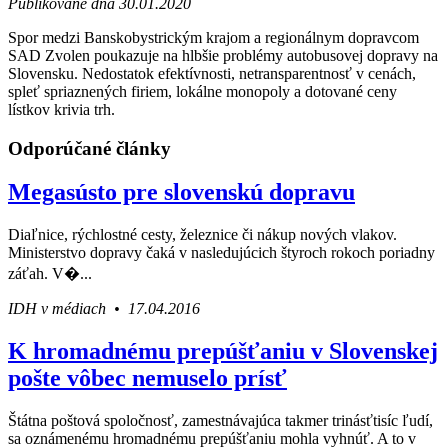
Publikované dňa 30.01.2020
Spor medzi Banskobystrickým krajom a regionálnym dopravcom
SAD Zvolen poukazuje na hlbšie problémy autobusovej dopravy na
Slovensku. Nedostatok efektívnosti, netransparentnosť v cenách,
spleť spriaznených firiem, lokálne monopoly a dotované ceny
lístkov krivia trh.
Odporúčané články
Megasústo pre slovenskú dopravu
Diaľnice, rýchlostné cesty, železnice či nákup nových vlakov.
Ministerstvo dopravy čaká v nasledujúcich štyroch rokoch poriadny
záťah. V�...
IDH v médiach • 17.04.2016
K hromadnému prepúšťaniu v Slovenskej
pošte vôbec nemuselo prísť
Štátna poštová spoločnosť, zamestnávajúca takmer trinásťtisíc ľudí,
sa oznámenému hromadnému prepúšťaniu mohla vyhnúť. A to v