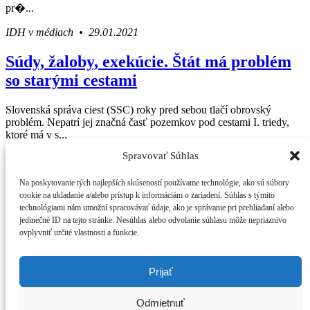
pr�...
IDH v médiach • 29.01.2021
Súdy, žaloby, exekúcie. Štát má problém
so starými cestami
Slovenská správa ciest (SSC) roky pred sebou tlačí obrovský
problém. Nepatrí jej značná časť pozemkov pod cestami I. triedy,
ktoré má v s...
Spravovať Súhlas
IDH v médiach • 13.06.2019
Press Centrum
Na poskytovanie tých najlepších skúseností používame technológie, ako sú súbory
IDH v médiach
Váš sprievodca svetom infraštruktúry a
cookie na ukladanie a/alebo prístup k informáciám o zariadení. Súhlas s týmito
Tlačové správy
technológiami nám umožní spracovávať údaje, ako je správanie pri prehliadaní alebo
ekonomiky
Blog
jedinečné ID na tejto stránke. Nesúhlas alebo odvolanie súhlasu môže nepriaznivo
Press
ovplyvniť určité vlastnosti a funkcie.
O IDH
Kto sme
Štatút IDH
Prijať
Analýzy
Kontakt
Odmietnuť
Poukážte nám 2% z dane