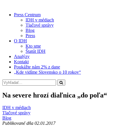
Press Centrum
IDH v médiach
Tlačové správy
Blog
Press
O IDH
Kto sme
Štatút IDH
Analýzy
Kontakt
Poukážte nám 2% z dane
„Kde vidíme Slovensko o 10 rokov“
Na severe hrozí diaľnica „do poľa“
IDH v médiach
Tlačové správy
Blog
Publikované dňa 02.01.2017