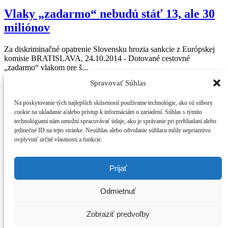
Vlaky „zadarmo“ nebudú stáť 13, ale 30
miliónov
Za diskriminačné opatrenie Slovensku hrozia sankcie z Európskej
komisie BRATISLAVA, 24.10.2014 - Dotované cestovné
„zadarmo“ vlakom pre š...
Spravovať Súhlas
Tlačové správy • 27.10.2014
Press Centrum
Na poskytovanie tých najlepších skúseností používame technológie, ako sú súbory
IDH v médiach
Váš sprievodca svetom infraštruktúry a
cookie na ukladanie a/alebo prístup k informáciám o zariadení. Súhlas s týmito
Tlačové správy
technológiami nám umožní spracovávať údaje, ako je správanie pri prehliadaní alebo
ekonomiky
Blog
jedinečné ID na tejto stránke. Nesúhlas alebo odvolanie súhlasu môže nepriaznivo
Press
ovplyvniť určité vlastnosti a funkcie.
O IDH
Kto sme
Štatút IDH
Prijať
Analýzy
Kontakt
Odmietnuť
Poukážte nám 2% z dane
„Kde vidíme Slovensko o 10 rokov“
Zobraziť predvoľby
© Copyright 2014 Inštitút pre dopravu a hospodárstvo