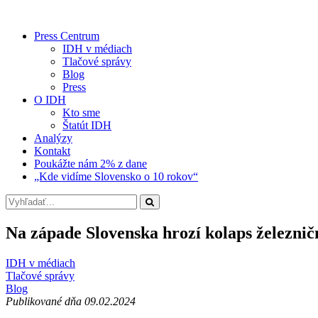
Press Centrum
IDH v médiach
Tlačové správy
Blog
Press
O IDH
Kto sme
Štatút IDH
Analýzy
Kontakt
Poukážte nám 2% z dane
„Kde vidíme Slovensko o 10 rokov“
Na západe Slovenska hrozí kolaps železni
IDH v médiach
Tlačové správy
Blog
Publikované dňa 09.02.2024