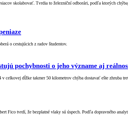
ov skolabovať. Tvrdia to železniční odborári, podľa ktorých chýbajú 
peniaze
erá o cestujúcich z radov študentov.
tujú pochybnosti o jeho význame aj reálnos
 celkovej dĺžke takmer 50 kilometrov chýba dostavať ešte zhruba treti
ert Fico tvrdí, že bezplatné vlaky sú úspech. Podľa dopravného analyti