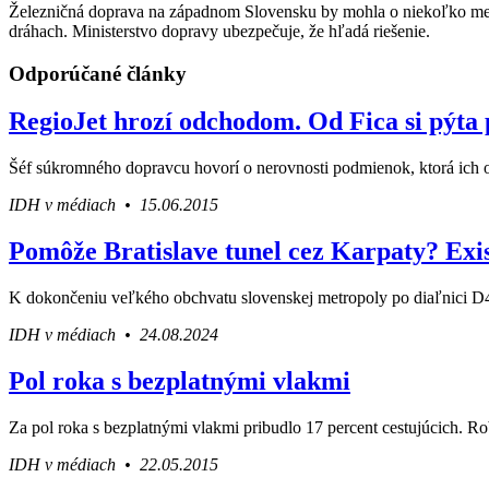
Železničná doprava na západnom Slovensku by mohla o niekoľko mesiac
dráhach. Ministerstvo dopravy ubezpečuje, že hľadá riešenie.
Odporúčané články
RegioJet hrozí odchodom. Od Fica si pýta 
Šéf súkromného dopravcu hovorí o nerovnosti podmienok, ktorá ich ob
IDH v médiach • 15.06.2015
Pomôže Bratislave tunel cez Karpaty? Exis
K dokončeniu veľkého obchvatu slovenskej metropoly po diaľnici D4 v
IDH v médiach • 24.08.2024
Pol roka s bezplatnými vlakmi
Za pol roka s bezplatnými vlakmi pribudlo 17 percent cestujúcich. Rob
IDH v médiach • 22.05.2015