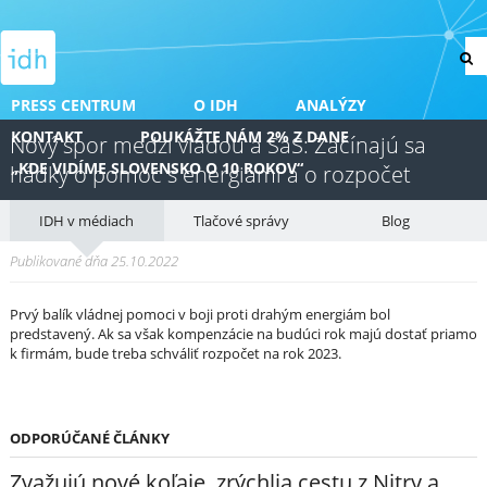
PRESS CENTRUM
O IDH
ANALÝZY
KONTAKT
POUKÁŽTE NÁM 2% Z DANE
Nový spor medzi vládou a SaS: Začínajú sa
„KDE VIDÍME SLOVENSKO O 10 ROKOV“
hádky o pomoc s energiami a o rozpočet
IDH v médiach
Tlačové správy
Blog
Publikované dňa 25.10.2022
Prvý balík vládnej pomoci v boji proti drahým energiám bol
predstavený. Ak sa však kompenzácie na budúci rok majú dostať priamo
k firmám, bude treba schváliť rozpočet na rok 2023.
ODPORÚČANÉ ČLÁNKY
Zvažujú nové koľaje, zrýchlia cestu z Nitry a