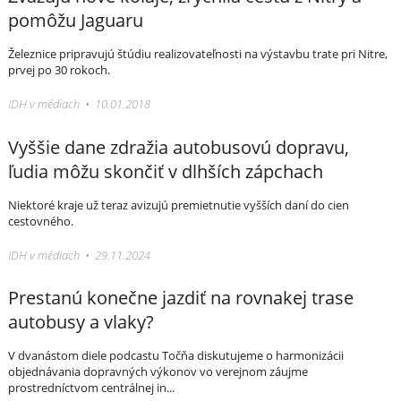
pomôžu Jaguaru
Železnice pripravujú štúdiu realizovateľnosti na výstavbu trate pri Nitre,
prvej po 30 rokoch.
IDH v médiach • 10.01.2018
Vyššie dane zdražia autobusovú dopravu,
ľudia môžu skončiť v dlhších zápchach
Niektoré kraje už teraz avizujú premietnutie vyšších daní do cien
cestovného.
IDH v médiach • 29.11.2024
Prestanú konečne jazdiť na rovnakej trase
autobusy a vlaky?
V dvanástom diele podcastu Točňa diskutujeme o harmonizácii
objednávania dopravných výkonov vo verejnom záujme
prostredníctvom centrálnej in...