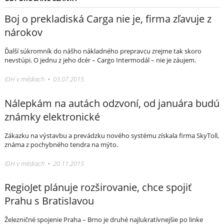
Boj o prekladiská Carga nie je, firma zľavuje z
nárokov
Ďalší súkromník do nášho nákladného prepravcu zrejme tak skoro
nevstúpi. O jednu z jeho dcér – Cargo Intermodál – nie je záujem.
IDH v médiach • 03.07.2015
Nálepkám na autách odzvoní, od januára budú
známky elektronické
Zákazku na výstavbu a prevádzku nového systému získala firma SkyToll,
známa z pochybného tendra na mýto.
IDH v médiach • 20.11.2015
RegioJet plánuje rozširovanie, chce spojiť
Prahu s Bratislavou
Železničné spojenie Praha – Brno je druhé najlukratívnejšie po linke