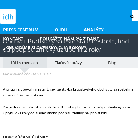
PRESS CENTRUM
O IDH
ANALÝZY
KONTAKT
POUKÁŽTE NÁM 2% Z DANE
Obchvat Bratislavy sa ešte stále nestavia, hoci
„KDE VIDÍME SLOVENSKO O 10 ROKOV“
od podpisu zmluvy už ubehli 2 roky
IDH v médiach
Tlačové správy
Blog
Publikované dňa 09.04.2018
V januári sľuboval minister Érsek, že stavba bratislavského obchvatu sa rozbehne
v marci. Stále sa nestavia.
Dvojmiliardová zákazka na obchvat Bratislavy bude mať v máji dôležité výročie.
Uplynú dva roky od slávnostného podpisu zmluvy na jeho stavbu.
ODPORÚČANÉ ČLÁNKY