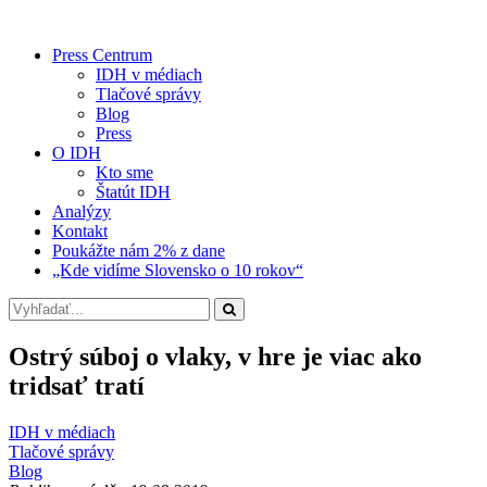
Press Centrum
IDH v médiach
Tlačové správy
Blog
Press
O IDH
Kto sme
Štatút IDH
Analýzy
Kontakt
Poukážte nám 2% z dane
„Kde vidíme Slovensko o 10 rokov“
Ostrý súboj o vlaky, v hre je viac ako
tridsať tratí
IDH v médiach
Tlačové správy
Blog