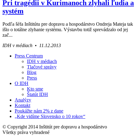
Pri tragédii v Kurimanoch zlyhali ľudia a
systém
Podľa šéfa Inštitútu pre dopravu a hospodárstvo Ondreja Mateja tak
išlo o totálne zlyhanie systému. Výstavbu totiž sprevádzalo od jej
zač...
IDH v médiach • 11.12.2013
Press Centrum
IDH v médiach
Váš sprievodca svetom infraštruktúry a
Tlačové správy
ekonomiky
Blog
Press
O IDH
Kto sme
Štatút IDH
Analýzy
Kontakt
Poukážte nám 2% z dane
„Kde vidíme Slovensko o 10 rokov“
© Copyright 2014 Inštitút pre dopravu a hospodárstvo
Všetky práva vyhradené