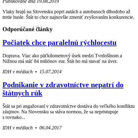
Publikované dňa 19.08.2019
Vlaky hrajú na Slovensku popri autách a autobusoch dlhodobo až
tretie husle. Štát to chce najnovšie zmeniť zvyšovaním konkurencie.
Odporúčané články
Počiatek chce paralelnú rýchlocestu
Doprava. Viac ako päťkilometrový úsek medzi Tvrdošínom a
Nižnou má stáť 84 miliónov eur. Štát ho má stavať na úver.
IDH v médiach • 15.07.2014
Podnikanie v zdravotníctve nepatrí do
štátnych rúk
Štát sa pri angažovaní v zdravotníctve dostáva do veľkého konfliktu
záujmov. Na Slovensku sa stáva normou, že sa nepristupuje
s rovnako...
IDH v médiach • 06.04.2017