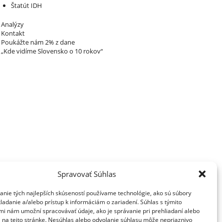
Štatút IDH
Analýzy
Kontakt
Poukážte nám 2% z dane
„Kde vidíme Slovensko o 10 rokov“
Spravovať Súhlas
anie tých najlepších skúseností používame technológie, ako sú súbory
ladanie a/alebo prístup k informáciám o zariadení. Súhlas s týmito
mi nám umožní spracovávať údaje, ako je správanie pri prehliadaní alebo
D na tejto stránke. Nesúhlas alebo odvolanie súhlasu môže nepriaznivo