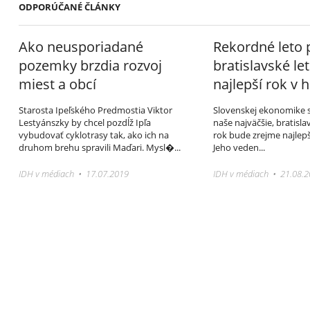
ODPORÚČANÉ ČLÁNKY
Ako neusporiadané
Rekordné leto 
pozemky brzdia rozvoj
bratislavské let
miest a obcí
najlepší rok v h
Starosta Ipeľského Predmostia Viktor
Slovenskej ekonomike sa 
Lestyánszky by chcel pozdĺž Ipľa
naše najväčšie, bratisla
vybudovať cyklotrasy tak, ako ich na
rok bude zrejme najlepší
druhom brehu spravili Maďari. Mysl�...
Jeho veden...
IDH v médiach • 17.07.2019
IDH v médiach • 21.08.