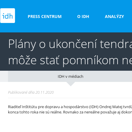
PRESS CENTRUM
O IDH
ANALÝZY
Plány o ukončení tendr
môže stať pomníkom ne
IDH v médiach
Publikované dňa 20.11.2020
Riaditeľ Inštitútu pre dopravu a hospodárstvo (IDH) Ondrej Matej tv
konca tohto roka nie sú reálne. Rovnako za nereálne považuje aj doko