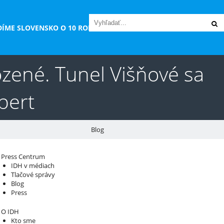
DÍME SLOVENSKO O 10 ROKOV“
zené. Tunel Višňové sa
pert
Blog
áš sprievodca svetom infraštruktúry a
Press Centrum
IDH v médiach
konomiky
Tlačové správy
Blog
Press
O IDH
Kto sme