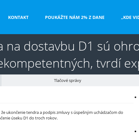
KONTAKT
POUKÁŽTE NÁM 2% Z DANE
„KDE VI
a na dostavbu D1 sú ohro
kompetentných, tvrdí ex
Tlačové správy
V
e
rdí, že ukončenie tendra a podpis zmluvy s úspešným uchádzačom do
nčenie úseku D1 do troch rokov.