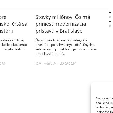
pre
Stovky miliónov. Čo má
isko, črtá sa
priniesť modernizácia
istórii
prístavu v Bratislave
darí a cíti to aj
Ďalším kandidátom na strategickú
vské, letisko. Tento
investíciu, po schválených diaľničných a
m v jeho histórii.
železničných projektoch, je modernizácia
bratislavského prí...
2018
IDH v médiach • 20.09.2024
Na poskytov
cookie na uk
technológia
jedinečné I