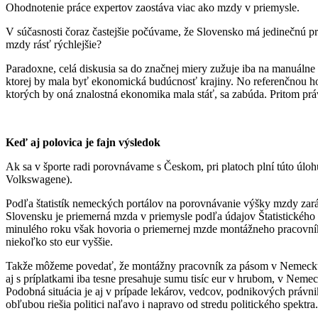
Ohodnotenie práce expertov zaostáva viac ako mzdy v priemysle.
V súčasnosti čoraz častejšie počúvame, že Slovensko má jedinečnú príl
mzdy rásť rýchlejšie?
Paradoxne, celá diskusia sa do značnej miery zužuje iba na manuáln
ktorej by mala byť ekonomická budúcnosť krajiny. No referenčnou h
ktorých by oná znalostná ekonomika mala stáť, sa zabúda. Pritom prá
Keď aj polovica je fajn výsledok
Ak sa v športe radi porovnávame s Českom, pri platoch plní túto úl
Volkswagene).
Podľa štatistík nemeckých portálov na porovnávanie výšky mzdy zaráb
Slovensku je priemerná mzda v priemysle podľa údajov Štatistického ú
minulého roku však hovoria o priemernej mzde montážneho pracovníka
niekoľko sto eur vyššie.
Takže môžeme povedať, že montážny pracovník za pásom v Nemecku zar
aj s príplatkami iba tesne presahuje sumu tisíc eur v hrubom, v Neme
Podobná situácia je aj v prípade lekárov, vedcov, podnikových práv
obľubou riešia politici naľavo i napravo od stredu politického spektra.