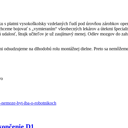
ku s platmi vysokoškolsky vzdelaných ľudí pod úrovňou zárobkov ope
ceme bojovať s „vymieraním“ všeobecných lekárov a útekmi špecialisto
udalosť, štrajk učiteľov je už zaujímavý menej. Odlev mozgov do zahra
i odsudzujeme na dlhodobú rolu montážnej dielne. Preto sa nemôžeme 
vo
e-nemoze-byt-iba-o-robotnikoch
končenie D1