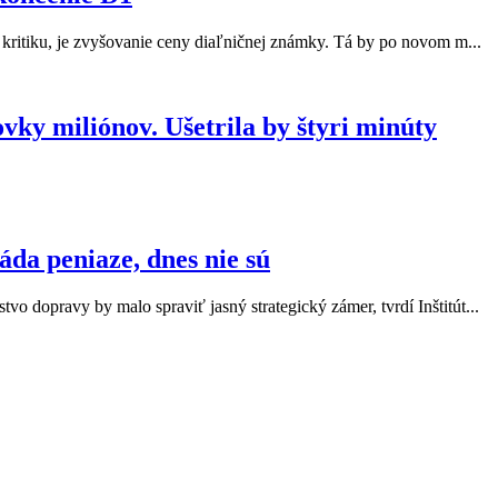
lo kritiku, je zvyšovanie ceny diaľničnej známky. Tá by po novom m...
ovky miliónov. Ušetrila by štyri minúty
áda peniaze, dnes nie sú
tvo dopravy by malo spraviť jasný strategický zámer, tvrdí Inštitút...
konomiky