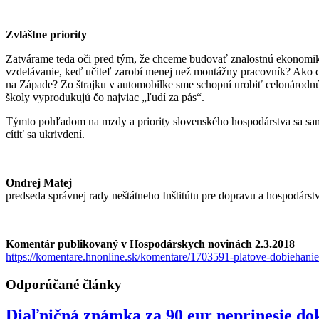
Zvláštne priority
Zatvárame teda oči pred tým, že chceme budovať znalostnú ekonomi
vzdelávanie, keď učiteľ zarobí menej než montážny pracovník? Ako ch
na Západe? Zo štrajku v automobilke sme schopní urobiť celonárodnú 
školy vyprodukujú čo najviac „ľudí za pás“.
Týmto pohľadom na mzdy a priority slovenského hospodárstva sa sam
cítiť sa ukrivdení.
Ondrej Matej
predseda správnej rady neštátneho Inštitútu pre dopravu a hospodárst
Komentár publikovaný v Hospodárskych novinách 2.3.2018
https://komentare.hnonline.sk/komentare/1703591-platove-dobiehani
Odporúčané články
Diaľničná známka za 90 eur neprinesie do