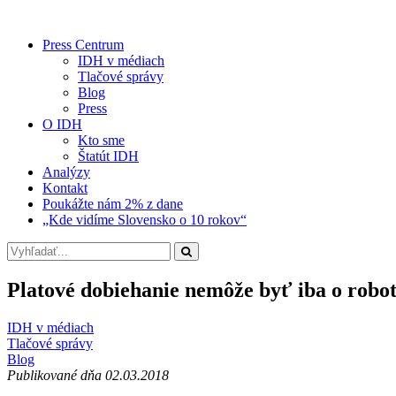
Press Centrum
IDH v médiach
Tlačové správy
Blog
Press
O IDH
Kto sme
Štatút IDH
Analýzy
Kontakt
Poukážte nám 2% z dane
„Kde vidíme Slovensko o 10 rokov“
Platové dobiehanie nemôže byť iba o robo
IDH v médiach
Tlačové správy
Blog
Publikované dňa 02.03.2018