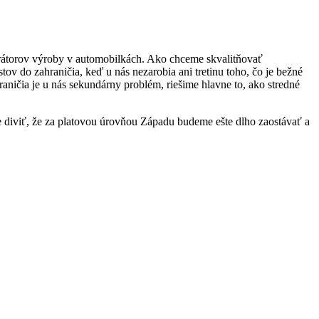
rátorov výroby v automobilkách. Ako chceme skvalitňovať
v do zahraničia, keď u nás nezarobia ani tretinu toho, čo je bežné
ničia je u nás sekundárny problém, riešime hlavne to, ako stredné
diviť, že za platovou úrovňou Západu budeme ešte dlho zaostávať a