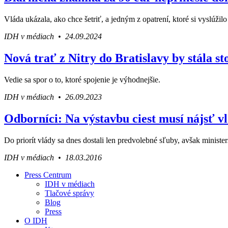
Vláda ukázala, ako chce šetriť, a jedným z opatrení, ktoré si vyslúži
IDH v médiach • 24.09.2024
Nová trať z Nitry do Bratislavy by stála st
Vedie sa spor o to, ktoré spojenie je výhodnejšie.
IDH v médiach • 26.09.2023
Odborníci: Na výstavbu ciest musí nájsť vl
Do priorít vlády sa dnes dostali len predvolebné sľuby, avšak ministers
IDH v médiach • 18.03.2016
Press Centrum
IDH v médiach
Váš sprievodca svetom infraštruktúry a e
Tlačové správy
Blog
Press
O IDH