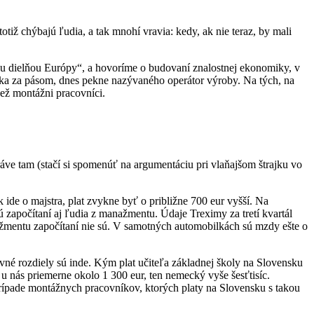
tiž chýbajú ľudia, a tak mnohí vravia: kedy, ak nie teraz, by mali
nou dielňou Európy“, a hovoríme o budovaní znalostnej ekonomiky, v
ka za pásom, dnes pekne nazývaného operátor výroby. Na tých, na
ež montážni pracovníci.
ve tam (stačí si spomenúť na argumentáciu pri vlaňajšom štrajku vo
de o majstra, plat zvykne byť o približne 700 eur vyšší. Na
 započítaní aj ľudia z manažmentu. Údaje Treximy za tretí kvartál
ažmentu započítaní nie sú. V samotných automobilkách sú mzdy ešte o
né rozdiely sú inde. Kým plat učiteľa základnej školy na Slovensku
u nás priemerne okolo 1 300 eur, ten nemecký vyše šesťtisíc.
rípade montážnych pracovníkov, ktorých platy na Slovensku s takou