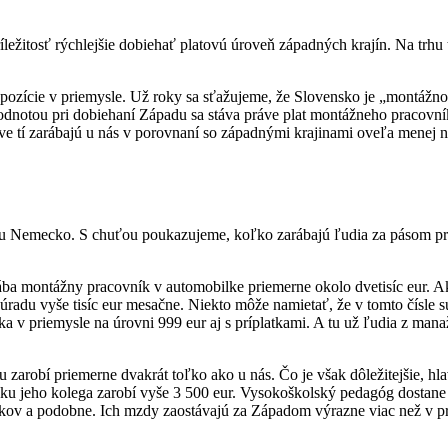
ežitosť rýchlejšie dobiehať platovú úroveň západných krajín. Na trhu to
e pozície v priemysle. Už roky sa sťažujeme, že Slovensko je „montáž
odnotou pri dobiehaní Západu sa stáva práve plat montážneho pracovní
ve tí zarábajú u nás v porovnaní so západnými krajinami oveľa menej n
ohu Nemecko. S chuťou poukazujeme, koľko zarábajú ľudia za pásom prá
a montážny pracovník v automobilke priemerne okolo dvetisíc eur. Ak i
radu vyše tisíc eur mesačne. Niekto môže namietať, že v tomto čísle sú
 v priemysle na úrovni 999 eur aj s príplatkami. A tu už ľudia z man
obí priemerne dvakrát toľko ako u nás. Čo je však dôležitejšie, hlav
cku jeho kolega zarobí vyše 3 500 eur. Vysokoškolský pedagóg dostane 
nikov a podobne. Ich mzdy zaostávajú za Západom výrazne viac než v p