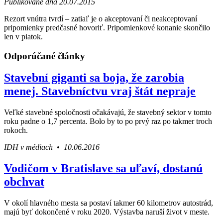
Publikované dňa 20.07.2015
Rezort vnútra tvrdí – zatiaľ je o akceptovaní či neakceptovaní
pripomienky predčasné hovoriť. Pripomienkové konanie skončilo
len v piatok.
Odporúčané články
Stavební giganti sa boja, že zarobia
menej. Stavebníctvu vraj štát nepraje
Veľké stavebné spoločnosti očakávajú, že stavebný sektor v tomto
roku padne o 1,7 percenta. Bolo by to po prvý raz po takmer troch
rokoch.
IDH v médiach • 10.06.2016
Vodičom v Bratislave sa uľaví, dostanú
obchvat
V okolí hlavného mesta sa postaví takmer 60 kilometrov autostrád,
majú byť dokončené v roku 2020. Výstavba naruší život v meste.