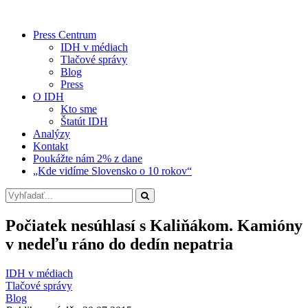
Press Centrum
IDH v médiach
Tlačové správy
Blog
Press
O IDH
Kto sme
Štatút IDH
Analýzy
Kontakt
Poukážte nám 2% z dane
„Kde vidíme Slovensko o 10 rokov“
Počiatek nesúhlasí s Kaliňákom. Kamióny
v nedeľu ráno do dedín nepatria
IDH v médiach
Tlačové správy
Blog