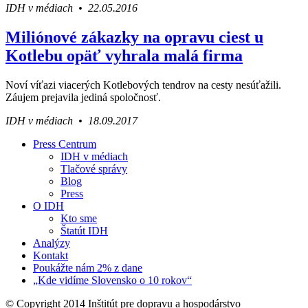
IDH v médiach • 22.05.2016
Miliónové zákazky na opravu ciest u
Kotlebu opäť vyhrala malá firma
Noví víťazi viacerých Kotlebových tendrov na cesty nesúťažili.
Záujem prejavila jediná spoločnosť.
IDH v médiach • 18.09.2017
Press Centrum
IDH v médiach
Váš sprievodca svetom infraštruktúry a
Tlačové správy
ekonomiky
Blog
Press
O IDH
Kto sme
Štatút IDH
Analýzy
Kontakt
Poukážte nám 2% z dane
„Kde vidíme Slovensko o 10 rokov“
© Copyright 2014 Inštitút pre dopravu a hospodárstvo