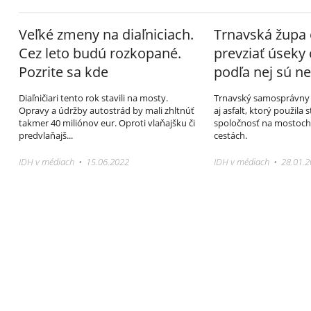
Veľké zmeny na diaľniciach.
Trnavská župa
Cez leto budú rozkopané.
prevziať úseky 
Pozrite sa kde
podľa nej sú ne
Diaľničiari tento rok stavili na mosty.
Trnavský samosprávny kr
Opravy a údržby autostrád by mali zhltnúť
aj asfalt, ktorý použila
takmer 40 miliónov eur. Oproti vlaňajšku či
spoločnosť na mostoch 
predvlaňajš...
cestách.
IDH v médiach • 15.06.2022
IDH v médiach • 28.01.