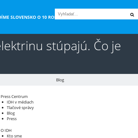
DÍME SLOVENSKO O 10 ROKOV“
lektrinu stúpajú. Čo je
Blog
áš sprievodca svetom infraštruktúry a
Press Centrum
IDH v médiach
konomiky
Tlačové správy
Blog
Press
O IDH
Kto sme