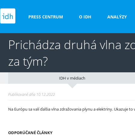
PRESS CENTRUM
O IDH
ANALÝZY
Prichádza druhá vlna zd
za tým?
IDH v médiach
Publikované dňa 10.12.2022
Na Európu sa valí ďalšia vlna zdražovania plynu a elektriny. Ukazuje to
ODPORÚČANÉ ČLÁNKY