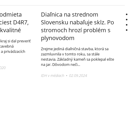
 odmieta
Diaľnica na strednom
ciest D4R7,
Slovensku nabaľuje sklz. Po
kvalitné
stromoch hrozí problém s
plynovodom
aj si dal preveriť
 stavebná
Zrejme jediná diaľničná stavba, ktorá sa
a privádzacích
zazmluvnila v tomto roku, sa stále
nestavia. Základný kameň sa poklepal ešte
na jar. Dôvodom neči...
2020
IDH v médiach • 02.09.2024