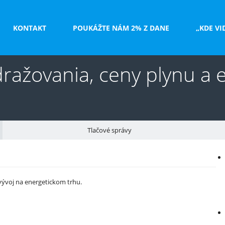
KONTAKT
POUKÁŽTE NÁM 2% Z DANE
„KDE VI
ražovania, ceny plynu a e
Tlačové správy
V
e
 vývoj na energetickom trhu.