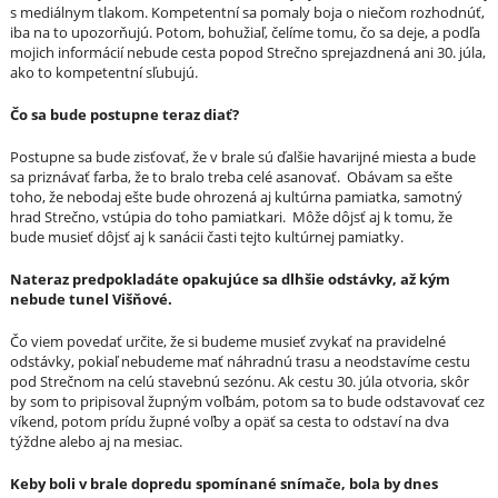
s mediálnym tlakom. Kompetentní sa pomaly boja o niečom rozhodnúť,
iba na to upozorňujú. Potom, bohužiaľ, čelíme tomu, čo sa deje, a podľa
mojich informácií nebude cesta popod Strečno sprejazdnená ani 30. júla,
ako to kompetentní sľubujú.
Čo sa bude postupne teraz diať?
Postupne sa bude zisťovať, že v brale sú ďalšie havarijné miesta a bude
sa priznávať farba, že to bralo treba celé asanovať. Obávam sa ešte
toho, že nebodaj ešte bude ohrozená aj kultúrna pamiatka, samotný
hrad Strečno, vstúpia do toho pamiatkari. Môže dôjsť aj k tomu, že
bude musieť dôjsť aj k sanácii časti tejto kultúrnej pamiatky.
Nateraz predpokladáte opakujúce sa dlhšie odstávky, až kým
nebude tunel Višňové.
Čo viem povedať určite, že si budeme musieť zvykať na pravidelné
odstávky, pokiaľ nebudeme mať náhradnú trasu a neodstavíme cestu
pod Strečnom na celú stavebnú sezónu. Ak cestu 30. júla otvoria, skôr
by som to pripisoval župným voľbám, potom sa to bude odstavovať cez
víkend, potom prídu župné voľby a opäť sa cesta to odstaví na dva
týždne alebo aj na mesiac.
Keby boli v brale dopredu spomínané snímače, bola by dnes