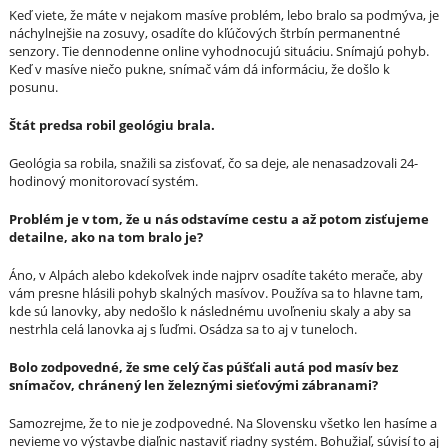
Keď viete, že máte v nejakom masíve problém, lebo bralo sa podmýva, je
náchylnejšie na zosuvy, osadíte do kľúčových štrbín permanentné
senzory. Tie dennodenne online vyhodnocujú situáciu. Snímajú pohyb.
Keď v masíve niečo pukne, snímač vám dá informáciu, že došlo k
posunu.
Štát predsa robil geológiu brala.
Geológia sa robila, snažili sa zisťovať, čo sa deje, ale nenasadzovali 24-
hodinový monitorovací systém.
Problém je v tom, že u nás odstavíme cestu a až potom zisťujeme
detailne, ako na tom bralo je?
Áno, v Alpách alebo kdekoľvek inde najprv osadíte takéto merače, aby
vám presne hlásili pohyb skalných masívov. Používa sa to hlavne tam,
kde sú lanovky, aby nedošlo k následnému uvoľneniu skaly a aby sa
nestrhla celá lanovka aj s ľuďmi. Osádza sa to aj v tuneloch.
Bolo zodpovedné, že sme celý čas púšťali autá pod masív bez
snímačov, chránený len železnými sieťovými zábranami?
Samozrejme, že to nie je zodpovedné. Na Slovensku všetko len hasíme a
nevieme vo výstavbe diaľnic nastaviť riadny systém. Bohužiaľ, súvisí to aj