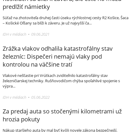
predlžiť námietky
Súťaž na zhotoviteľa druhej časti úseku rýchlostnej cesty R2 Košice, Šaca
– Košické Oľšany sa blíži k záveru. Je už najvyšší ča...
IDH v médiach • 09.06.2021
Zrážka vlakov odhalila katastrofálny stav
železníc: Dispečeri nemajú vlaky pod
kontrolou na väčšine tratí
Vlakové nešťastie pri Vrútkach zviditeľnilo katastrofálny stav
železničiarskej techniky. Rušňovodičom chýba spoľahlivé spojenie s
výpra...
IDH v médiach • 05.06.2022
Za predaj auta so stočenými kilometrami už
hrozia pokuty
Nákup staršieho auta by mal byť kvôli novele zákona bezpečnejší.