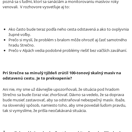
pozná sa s ľuďmi, ktorí sa sanáciám a monitorovaniu masívov roky
venovali. V rozhovore vysvetľuje aj to:
Ako často bude teraz podľa neho cesta odstavená a ako to ovplyvnia
župné voľby.
Prečo si myslí, že problém s bralom môže ohroziť aj časť samotného
hradu Strečno.
Prečo v Alpách vedia podobné problémy riešiť bez väčších zaváhaní.
Pri Strečne sa minulý týždeň zrútil 100-tonový skalný masív na
odstavenú cestu. Je to prekvapenie?
Ani nie, my sme už dávnejšie upozorňovali, že situácia pod hradom
Strečno sa bude čoraz viac zhoršovať. Dávno sa vedelo, že sa doprava
bude musieť zastavovať, aby sa odstraňoval nebezpečný masív. Ibaže,
na slovenský spôsob, namiesto toho, aby sme povedali ľuďom pravdu,
tak si vymyslíme, že prišla neočakávaná situácia.