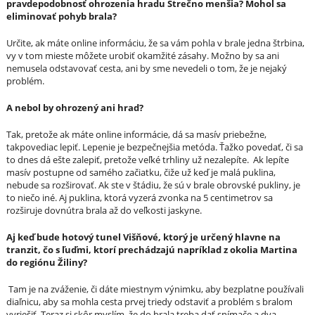
pravdepodobnosť ohrozenia hradu Strečno menšia? Mohol sa
eliminovať pohyb brala?
Určite, ak máte online informáciu, že sa vám pohla v brale jedna štrbina,
vy v tom mieste môžete urobiť okamžité zásahy. Možno by sa ani
nemusela odstavovať cesta, ani by sme nevedeli o tom, že je nejaký
problém.
A nebol by ohrozený ani hrad?
Tak, pretože ak máte online informácie, dá sa masív priebežne,
takpovediac lepiť. Lepenie je bezpečnejšia metóda. Ťažko povedať, či sa
to dnes dá ešte zalepiť, pretože veľké trhliny už nezalepíte. Ak lepíte
masív postupne od samého začiatku, čiže už keď je malá puklina,
nebude sa rozširovať. Ak ste v štádiu, že sú v brale obrovské pukliny, je
to niečo iné. Aj puklina, ktorá vyzerá zvonka na 5 centimetrov sa
rozširuje dovnútra brala až do veľkosti jaskyne.
Aj keď bude hotový tunel Višňové, ktorý je určený hlavne na
tranzit, čo s ľuďmi, ktorí prechádzajú napríklad z okolia Martina
do regiónu Žiliny?
Tam je na zváženie, či dáte miestnym výnimku, aby bezplatne používali
diaľnicu, aby sa mohla cesta prvej triedy odstaviť a problém s bralom
vyriešiť. Teraz si skôr myslím, že do brala treba dať snímače a dva