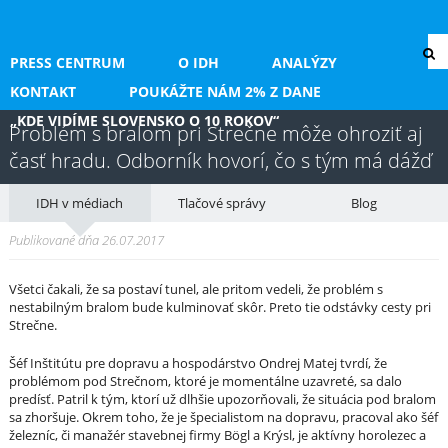
PRESS CENTRUM
O IDH
ANALÝZY
KONTAKT
POUKÁŽTE NÁM 2% Z DANE
„KDE VIDÍME SLOVENSKO O 10 ROKOV“
Problém s bralom pri Strečne môže ohroziť aj
časť hradu. Odborník hovorí, čo s tým má dážď
IDH v médiach
Tlačové správy
Blog
Publikované dňa 26.07.2017
Všetci čakali, že sa postaví tunel, ale pritom vedeli, že problém s
nestabilným bralom bude kulminovať skôr. Preto tie odstávky cesty pri
Strečne.
Šéf Inštitútu pre dopravu a hospodárstvo Ondrej Matej tvrdí, že
problémom pod Strečnom, ktoré je momentálne uzavreté, sa dalo
predísť. Patril k tým, ktorí už dlhšie upozorňovali, že situácia pod bralom
sa zhoršuje. Okrem toho, že je špecialistom na dopravu, pracoval ako šéf
železníc, či manažér stavebnej firmy Bögl a Krýsl, je aktívny horolezec a