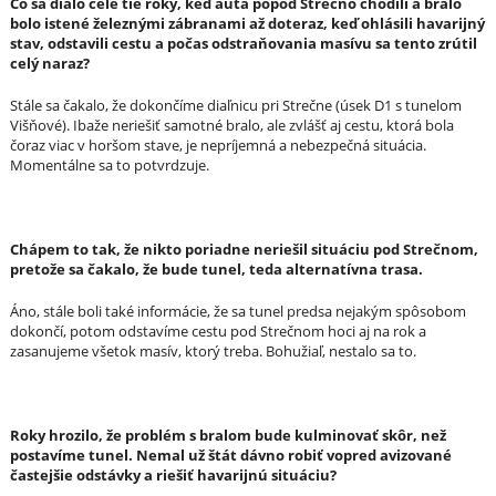
Čo sa dialo celé tie roky, keď autá popod Strečno chodili a bralo
bolo istené železnými zábranami až doteraz, keď ohlásili havarijný
stav, odstavili cestu a počas odstraňovania masívu sa tento zrútil
celý naraz?
Stále sa čakalo, že dokončíme diaľnicu pri Strečne (úsek D1 s tunelom
Višňové). Ibaže neriešiť samotné bralo, ale zvlášť aj cestu, ktorá bola
čoraz viac v horšom stave, je nepríjemná a nebezpečná situácia.
Momentálne sa to potvrdzuje.
Chápem to tak, že nikto poriadne neriešil situáciu pod Strečnom,
pretože sa čakalo, že bude tunel, teda alternatívna trasa.
Áno, stále boli také informácie, že sa tunel predsa nejakým spôsobom
dokončí, potom odstavíme cestu pod Strečnom hoci aj na rok a
zasanujeme všetok masív, ktorý treba. Bohužiaľ, nestalo sa to.
Roky hrozilo, že problém s bralom bude kulminovať skôr, než
postavíme tunel. Nemal už štát dávno robiť vopred avizované
častejšie odstávky a riešiť havarijnú situáciu?