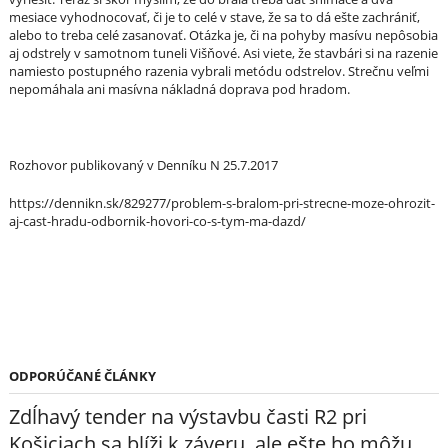
mesiace vyhodnocovať, či je to celé v stave, že sa to dá ešte zachrániť,
alebo to treba celé zasanovať. Otázka je, či na pohyby masívu nepôsobia
aj odstrely v samotnom tuneli Višňové. Asi viete, že stavbári si na razenie
namiesto postupného razenia vybrali metódu odstrelov. Strečnu veľmi
nepomáhala ani masívna nákladná doprava pod hradom.
Rozhovor publikovaný v Denníku N 25.7.2017
https://dennikn.sk/829277/problem-s-bralom-pri-strecne-moze-ohrozit-
aj-cast-hradu-odbornik-hovori-co-s-tym-ma-dazd/
ODPORÚČANÉ ČLÁNKY
Zdĺhavý tender na výstavbu časti R2 pri
Košiciach sa blíži k záveru, ale ešte ho môžu