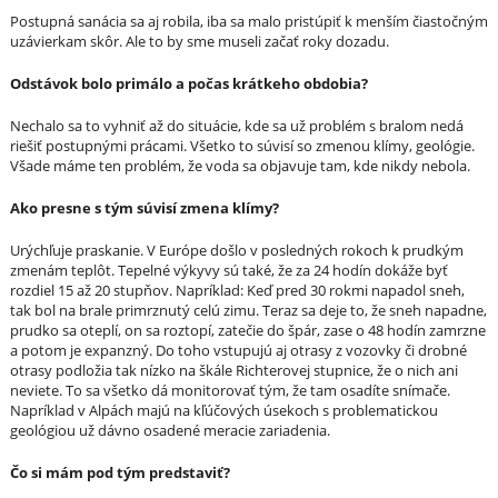
Postupná sanácia sa aj robila, iba sa malo pristúpiť k menším čiastočným
uzávierkam skôr. Ale to by sme museli začať roky dozadu.
Odstávok bolo primálo a počas krátkeho obdobia?
Nechalo sa to vyhniť až do situácie, kde sa už problém s bralom nedá
riešiť postupnými prácami. Všetko to súvisí so zmenou klímy, geológie.
Všade máme ten problém, že voda sa objavuje tam, kde nikdy nebola.
Ako presne s tým súvisí zmena klímy?
Urýchľuje praskanie. V Európe došlo v posledných rokoch k prudkým
zmenám teplôt. Tepelné výkyvy sú také, že za 24 hodín dokáže byť
rozdiel 15 až 20 stupňov. Napríklad: Keď pred 30 rokmi napadol sneh,
tak bol na brale primrznutý celú zimu. Teraz sa deje to, že sneh napadne,
prudko sa oteplí, on sa roztopí, zatečie do špár, zase o 48 hodín zamrzne
a potom je expanzný. Do toho vstupujú aj otrasy z vozovky či drobné
otrasy podložia tak nízko na škále Richterovej stupnice, že o nich ani
neviete. To sa všetko dá monitorovať tým, že tam osadíte snímače.
Napríklad v Alpách majú na kľúčových úsekoch s problematickou
geológiou už dávno osadené meracie zariadenia.
Čo si mám pod tým predstaviť?