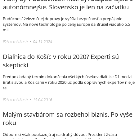
autonómnejšie. Slovensko je len na začiatku
Budúcnosť železničnej dopravy je vyššia bezpečnosť a prepájanie
systémov. Na nové technológie po celej Európe dá Brusel viac ako 5,5
mil...
IDH v médiach • 04.11.2024
Diaľnica do Košíc v roku 2020? Experti sú
skeptickí
Predpokladaný termín dokončenia všetkých úsekov diaľnice D1 medzi
Bratislavou a Košicami v roku 2020 už podľa dopravných expertov nie je
re...
IDH v médiach • 15.04.2016
Malým stavbárom sa rozbehol biznis. Po vyše
roku
Odborníci však poukazujú aj na druhý dôvod. Prezident Zväzu