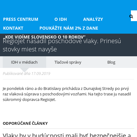
PRESS CENTRUM
O IDH
ANALÝZY
KONTAKT
POUKÁŽTE NÁM 2% Z DANE
„KDE VIDÍME SLOVENSKO O 10 ROKOV“
RegioJet nasadil poschodové vlaky. Prinesú
stovky miest navyše
IDH v médiach
Tlačové správy
Blog
Publikované dňa 17.09.2019
Je pondelok ráno a do Bratislavy prichádza z Dunajskej Stredy po prvý
raz vlaková súprava s poschodovými vozňami. Na tejto trase ju nasadil
súkromný dopravca RegioJet.
ODPORÚČANÉ ČLÁNKY
Vlaky by v budúcnosti mali byť bezpečnejšie a