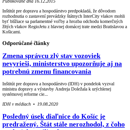
Publikované dňa 16.12.2015
Inštitút pre dopravu a hospodárstvo predpokladá, že dôvodom
rozhodnutia o zastavení prevádzky štátnych InterCity vlakov mohli
byť blížiace sa parlamentné voľby a hrozba odchodu komerčných
žltých vlakov RegioJetu z hlavnej domácej trate medzi Bratislavou a
Košicami.
Odporúčané články
Zmena správcu zlý stav vozoviek
nevyrieši, ministerstvo upozorňuje aj na
potrebnú zmenu financovania
Inštitút pre dopravu a hospodárstvo (IDH) v pondelok vyzval
ministra dopravy a výstavby Andreja Doležala k urýchlenej
systémovej reforme cie...
IDH v médiach • 19.08.2020
Posledný úsek diaľnice do Košíc je
predražený. Štát stále nerozhodol, z čoho