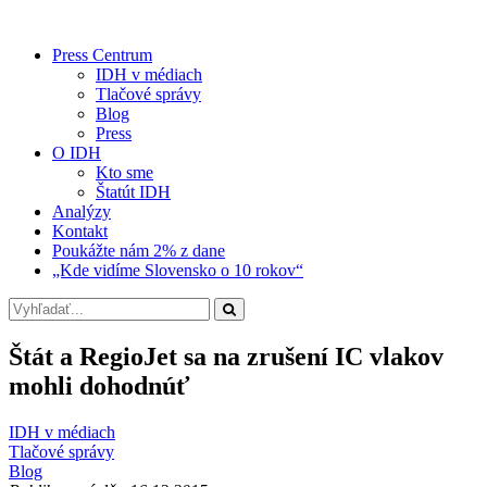
Press Centrum
IDH v médiach
Tlačové správy
Blog
Press
O IDH
Kto sme
Štatút IDH
Analýzy
Kontakt
Poukážte nám 2% z dane
„Kde vidíme Slovensko o 10 rokov“
Štát a RegioJet sa na zrušení IC vlakov
mohli dohodnúť
IDH v médiach
Tlačové správy
Blog