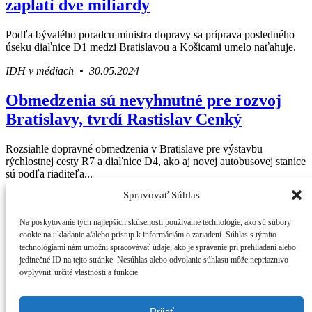
zaplatí dve miliardy
Podľa bývalého poradcu ministra dopravy sa príprava posledného
úseku diaľnice D1 medzi Bratislavou a Košicami umelo naťahuje.
IDH v médiach • 30.05.2024
Obmedzenia sú nevyhnutné pre rozvoj
Bratislavy, tvrdí Rastislav Cenký
Rozsiahle dopravné obmedzenia v Bratislave pre výstavbu
rýchlostnej cesty R7 a diaľnice D4, ako aj novej autobusovej stanice
sú podľa riaditeľa...
Spravovať Súhlas
IDH v médiach • 18.02.2019
Press Centrum
Na poskytovanie tých najlepších skúseností používame technológie, ako sú súbory
IDH v médiach
Váš sprievodca svetom infraštruktúry a
cookie na ukladanie a/alebo prístup k informáciám o zariadení. Súhlas s týmito
Tlačové správy
technológiami nám umožní spracovávať údaje, ako je správanie pri prehliadaní alebo
ekonomiky
Blog
jedinečné ID na tejto stránke. Nesúhlas alebo odvolanie súhlasu môže nepriaznivo
Press
ovplyvniť určité vlastnosti a funkcie.
O IDH
Kto sme
Štatút IDH
Prijať