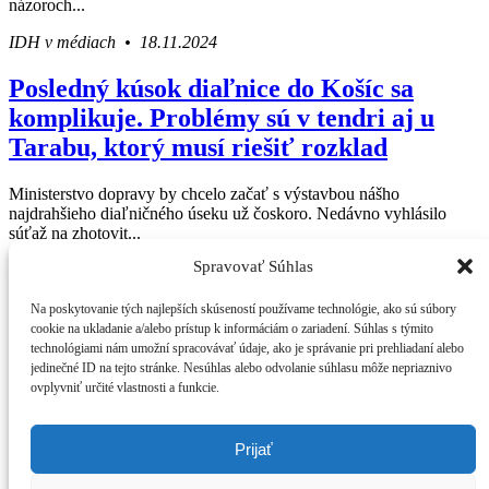
názoroch...
IDH v médiach • 18.11.2024
Posledný kúsok diaľnice do Košíc sa
komplikuje. Problémy sú v tendri aj u
Tarabu, ktorý musí riešiť rozklad
Ministerstvo dopravy by chcelo začať s výstavbou nášho
najdrahšieho diaľničného úseku už čoskoro. Nedávno vyhlásilo
súťaž na zhotovit...
Spravovať Súhlas
IDH v médiach • 29.08.2024
Press Centrum
Na poskytovanie tých najlepších skúseností používame technológie, ako sú súbory
IDH v médiach
Váš sprievodca svetom infraštruktúry a
cookie na ukladanie a/alebo prístup k informáciám o zariadení. Súhlas s týmito
Tlačové správy
technológiami nám umožní spracovávať údaje, ako je správanie pri prehliadaní alebo
ekonomiky
Blog
jedinečné ID na tejto stránke. Nesúhlas alebo odvolanie súhlasu môže nepriaznivo
Press
ovplyvniť určité vlastnosti a funkcie.
O IDH
Kto sme
Štatút IDH
Prijať
Analýzy
Kontakt