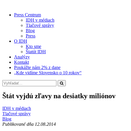
Press Centrum
IDH v médiach
Tlačové správy
Blog
Press
O IDH
Kto sme
Štatút IDH
Analýzy
Kontakt
Poukážte nám 2% z dane
„Kde vidíme Slovensko o 10 rokov“
Štát vyjdú zľavy na desiatky miliónov
IDH v médiach
Tlačové správy
Blog
Publikované dňa 12.08.2014