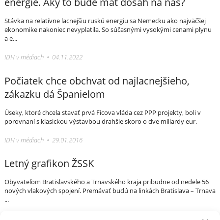
energie. Aký to bude mať dosah na nás?
Stávka na relatívne lacnejšiu ruskú energiu sa Nemecku ako najväčšej
ekonomike nakoniec nevyplatila. So súčasnými vysokými cenami plynu
a e...
IDH v médiach • 04.11.2022
Počiatek chce obchvat od najlacnejšieho,
zákazku dá Španielom
Úseky, ktoré chcela stavať prvá Ficova vláda cez PPP projekty, boli v
porovnaní s klasickou výstavbou drahšie skoro o dve miliardy eur.
IDH v médiach • 29.01.2016
Letný grafikon ŽSSK
Obyvateľom Bratislavského a Trnavského kraja pribudne od nedele 56
nových vlakových spojení. Premávať budú na linkách Bratislava – Trnava
...
IDH v médiach • 06.06.2018