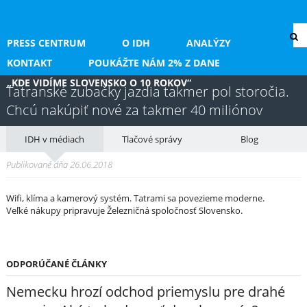
PRESS CENTRUM
O IDH
ANALÝZY
KONTAKT
POUKÁŽTE NÁM 2% Z DANE
„KDE VIDÍME SLOVENSKO O 10 ROKOV“
Tatranské zubačky jazdia takmer pol storočia.
Chcú nakúpiť nové za takmer 40 miliónov
IDH v médiach
Tlačové správy
Blog
Publikované dňa 26.06.2018
Wifi, klíma a kamerový systém. Tatrami sa povezieme moderne.
Veľké nákupy pripravuje Železničná spoločnosť Slovensko.
ODPORÚČANÉ ČLÁNKY
Nemecku hrozí odchod priemyslu pre drahé