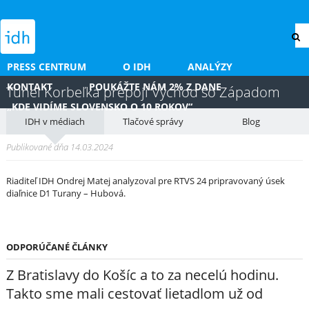
PRESS CENTRUM
O IDH
ANALÝZY
KONTAKT
POUKÁŽTE NÁM 2% Z DANE
Tunel Korbeľka prepojí Východ so Západom
„KDE VIDÍME SLOVENSKO O 10 ROKOV“
IDH v médiach
Tlačové správy
Blog
Publikované dňa 14.03.2024
Riaditeľ IDH Ondrej Matej analyzoval pre RTVS 24 pripravovaný úsek
diaľnice D1 Turany – Hubová.
ODPORÚČANÉ ČLÁNKY
Z Bratislavy do Košíc a to za necelú hodinu.
Takto sme mali cestovať lietadlom už od