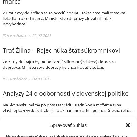
marca
Z Bratislavy do Košíc a to za necelú hodinu. Takto sme mali cestovať
lietadlom už od marca. Ministerstvo dopravy ale zatiaľ súťaž
nevyhodnoti...
IDH v médiach • 22.02.2025
Trať Žilina – Rajec núka štát súkromníkovi
Zo Žiliny do Rajca by mohol jazdiť súkromný vlakový dopravca
dopravca. Ministerstvo dopravy ho chce hľadať v súťaži.
IDH v médiach • 09.04.2018
Analýzy 24 o odbornosti v slovenskej politike
Na Slovensku máme po prvý raz vládu úradníkov a môžeme si na
vlastnej koži vyskúšať, aké je to ak nám nevládnu politici. Dnešná relác...
IDH v médiach • 18.05.2023
Spravovať Súhlas
Na poskytovanie tých najlepších skúseností používame technológie, ako