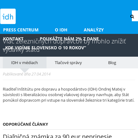
PRESS CENTRUM
O IDH
ANALÝZY
KONTAKT
POUKÁŽTE NÁM 2% Z DANE
Viac železničných dopravcov by mohlo znížiť
„KDE VIDÍME SLOVENSKO O 10 ROKOV“
výdavky štátu
IDH v médiach
Tlačové správy
Blog
Publikované dňa 27.04.2014
Riaditeľ Inštitútu pre dopravu a hospodárstvo (IDH) Ondrej Matej v
súvislosti s liberalizáciou osobnej vlakovej dopravy navrhuje, aby štát
ponúkol dopravcom pri vstupe na slovenské železnice tri kategórie tratí.
ODPORÚČANÉ ČLÁNKY
Diaľničná známka za 90 eur neprinesie