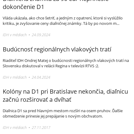
dokončenie D1
Vláda ukázala, ako chce šetriť, a jedným z opatrení, ktoré si vyslúžilo
kritiku, je zvyšovanie ceny diaľničnej známky. Tá by po novom m...
IDH v médiach • 24.09.2024
Budúcnosť regionálnych vlakových tratí
Riaditeľ IDH Ondrej Matej o budúcnosti regionálnych vlakových tratí na
Slovensku diskutoval v relácii Regina v televízii RTVS :2.
IDH v médiach • 24.04.2024
Kolóny na D1 pri Bratislave nekončia, diaľnicu
začnú rozširovať a dvíhať
Diaľnica D1 sa pred hlavným mestom rozšíri na osem pruhov. Ďalšie
obmedzenie prinesie jej prepájanie s novým obchvatom.
IDH v médiach • 27.11.2017