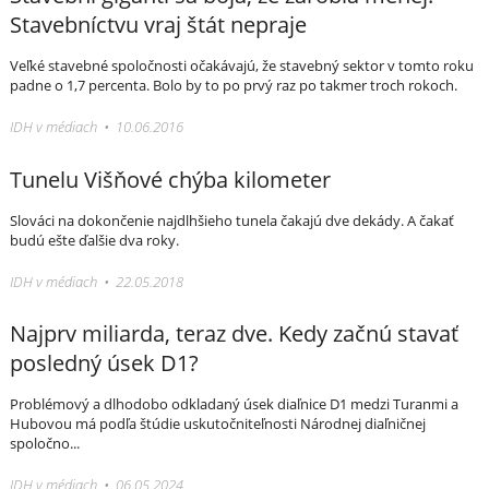
Stavebníctvu vraj štát nepraje
Veľké stavebné spoločnosti očakávajú, že stavebný sektor v tomto roku
padne o 1,7 percenta. Bolo by to po prvý raz po takmer troch rokoch.
IDH v médiach • 10.06.2016
Tunelu Višňové chýba kilometer
Slováci na dokončenie najdlhšieho tunela čakajú dve dekády. A čakať
budú ešte ďalšie dva roky.
IDH v médiach • 22.05.2018
Najprv miliarda, teraz dve. Kedy začnú stavať
posledný úsek D1?
Problémový a dlhodobo odkladaný úsek diaľnice D1 medzi Turanmi a
Hubovou má podľa štúdie uskutočniteľnosti Národnej diaľničnej
spoločno...
IDH v médiach • 06.05.2024