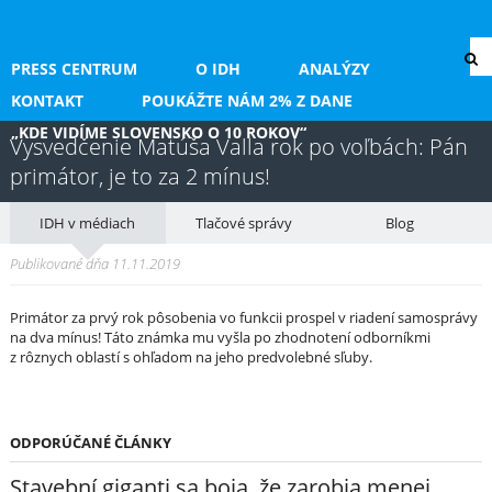
PRESS CENTRUM
O IDH
ANALÝZY
KONTAKT
POUKÁŽTE NÁM 2% Z DANE
„KDE VIDÍME SLOVENSKO O 10 ROKOV“
Vysvedčenie Matúša Valla rok po voľbách: Pán
primátor, je to za 2 mínus!
IDH v médiach
Tlačové správy
Blog
Publikované dňa 11.11.2019
Primátor za prvý rok pôsobenia vo funkcii prospel v riadení samosprávy
na dva mínus! Táto známka mu vyšla po zhodnotení odborníkmi
z rôznych oblastí s ohľadom na jeho predvolebné sľuby.
ODPORÚČANÉ ČLÁNKY
Stavební giganti sa boja, že zarobia menej.