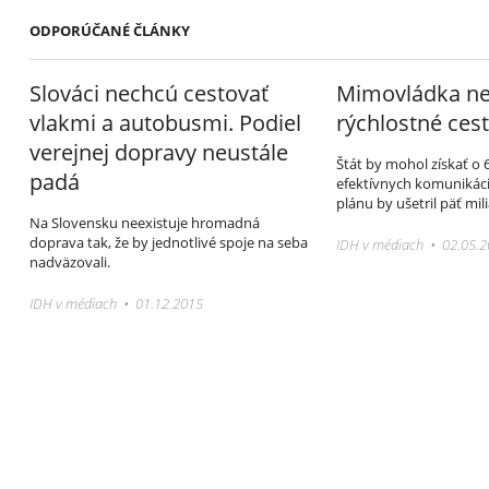
ODPORÚČANÉ ČLÁNKY
Slováci nechcú cestovať
Mimovládka n
vlakmi a autobusmi. Podiel
rýchlostné ces
verejnej dopravy neustále
Štát by mohol získať o 
padá
efektívnych komunikáci
plánu by ušetril päť mili
Na Slovensku neexistuje hromadná
doprava tak, že by jednotlivé spoje na seba
IDH v médiach • 02.05.
nadväzovali.
IDH v médiach • 01.12.2015