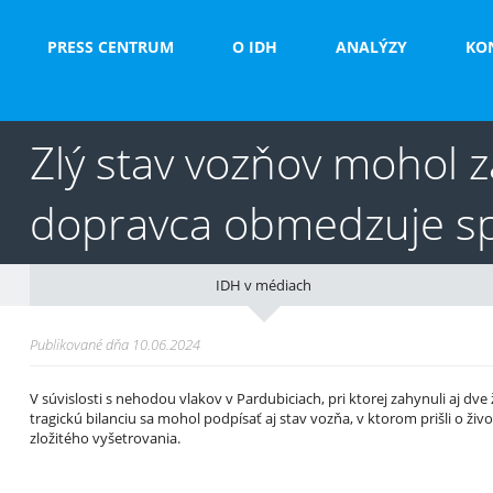
PRESS CENTRUM
O IDH
ANALÝZY
KO
Zlý stav vozňov mohol z
dopravca obmedzuje s
IDH v médiach
Publikované dňa 10.06.2024
V súvislosti s nehodou vlakov v Pardubiciach, pri ktorej zahynuli aj d
tragickú bilanciu sa mohol podpísať aj stav vozňa, v ktorom prišli o živo
zložitého vyšetrovania.