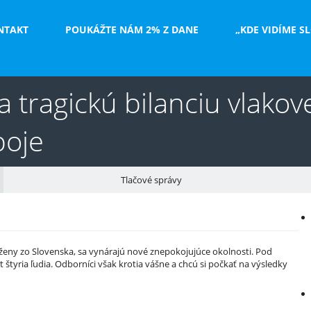
NTAKT
POUKÁŽTE NÁM 2% Z DANE
„KDE VIDÍME S
a tragickú bilanciu vlak
poje
Tlačové správy
V
e
ve ženy zo Slovenska, sa vynárajú nové znepokojujúce okolnosti. Pod
t štyria ľudia. Odborníci však krotia vášne a chcú si počkať na výsledky