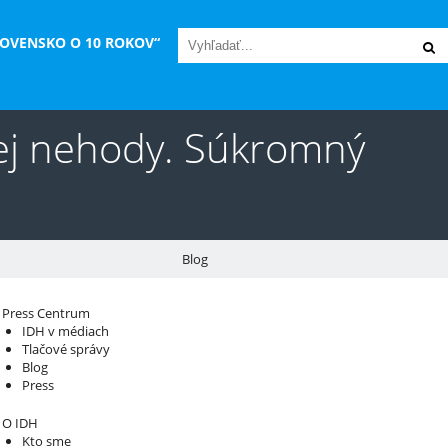
LOVENSKO O 10 ROKOV“
ovej nehody. Súkromný
Blog
áš sprievodca svetom infraštruktúry a
Press Centrum
IDH v médiach
konomiky
Tlačové správy
Blog
Press
O IDH
Kto sme