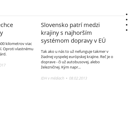
echce
Slovensko patrí medzi
ty
krajiny s najhorším
systémom dopravy v EÚ
600 kilometrov viac
í. Oproti vlastnému
Tak ako u nás to už nefunguje takmer v
árd.
žiadnej vyspelej európskej krajine. Reč je o
doprave - či už autobusovej, alebo
2017
železničnej. Kým napr...
IDH v médiach • 08.02.2013