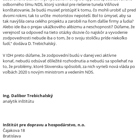
odborného tímu NDS, ktorý vznikol pre riešenie tunela Višňové
konštatovanie, že budú musieť pristúpiť k tomu, čo mohli urobiť už pred
dvomi rokmi, tak to určite motoristov nepoteší. Bol to úmysel, aby sa
tak navýšila cena celého projektu a zarobili na ňom ďalšie firmy a ľudia?
Alebo ide iba o prejav ukážkového alibizmu a neschopnosti? Dúfame, že
verejnosť sa odpoveď na tieto otázky dozvie čo najskôr a vyvodenie
zodpovednosti nebude iba o tom, že o svoju stoličku príde niekoľko
ľudí,“ dodáva D. Trebichalský.
V IDH preto dúfame, že zodpovední budú v danej veci aktívne
konať, nebudú odsúvať dôležité rozhodnutia a nebudú sa spoliehať na
to, že problémy, ktoré Slovensku spôsobili, za nich vyrieši nová vláda po
voľbách 2020 s novým ministrom a vedením NDS.
Ing. Dalibor Trebichalský
analytik inštitútu
Inštitút pre dopravu a hospodárstvo, n.o.
Čajakova 18
Bratislava