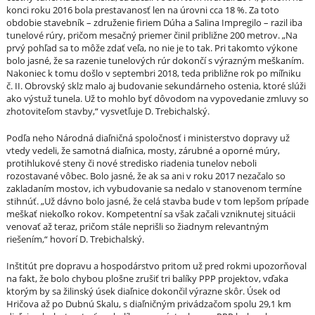
konci roku 2016 bola prestavanosť len na úrovni cca 18 %. Za toto
obdobie stavebník – združenie firiem Dúha a Salina Impregilo – razil iba
tunelové rúry, pričom mesačný priemer činil približne 200 metrov. „Na
prvý pohľad sa to môže zdať veľa, no nie je to tak. Pri takomto výkone
bolo jasné, že sa razenie tunelových rúr dokončí s výrazným meškaním.
Nakoniec k tomu došlo v septembri 2018, teda približne rok po míľniku
č. II. Obrovský sklz malo aj budovanie sekundárneho ostenia, ktoré slúži
ako výstuž tunela. Už to mohlo byť dôvodom na vypovedanie zmluvy so
zhotoviteľom stavby,“ vysvetľuje D. Trebichalský.
Podľa neho Národná diaľničná spoločnosť i ministerstvo dopravy už
vtedy vedeli, že samotná diaľnica, mosty, zárubné a oporné múry,
protihlukové steny či nové stredisko riadenia tunelov neboli
rozostavané vôbec. Bolo jasné, že ak sa ani v roku 2017 nezačalo so
zakladaním mostov, ich vybudovanie sa nedalo v stanovenom termíne
stihnúť. „Už dávno bolo jasné, že celá stavba bude v tom lepšom prípade
meškať niekoľko rokov. Kompetentní sa však začali vzniknutej situácii
venovať až teraz, pričom stále neprišli so žiadnym relevantným
riešením,“ hovorí D. Trebichalský.
Inštitút pre dopravu a hospodárstvo pritom už pred rokmi upozorňoval
na fakt, že bolo chybou plošne zrušiť tri balíky PPP projektov, vďaka
ktorým by sa žilinský úsek diaľnice dokončil výrazne skôr. Úsek od
Hričova až po Dubnú Skalu, s diaľničným privádzačom spolu 29,1 km