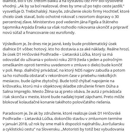
diaľnice, bol v tzv. treťom balíku a na výstavbu cez PPP bol vyslovene
vhodný. „Ak by sa bol realizoval, dnes by sme už po tejto ceste jazdili,“
vysvetľuje D. Trebichalský. Navyše, združenie okolo firmy Hochtief, ktoré
chcelo úsek stavať, bolo ochotné rokovať s rezortom dopravy o 30
percentnej zľave. Ministerstvo pod vedením Jána Figeľa a štátneho
tajomníka Arpáda Érseka sa však rozhodlo rokovania ukončiť a pripraviť
novú súťaž a financovanie cez eurofondy.
Výsledkom je, že dnes nie je jasné, kedy bude problematický úsek
diaľnice D1 vôbec hotový, kto ho dostavia a za aké náklady. Reálne hrozí,
že úsek D1 Hričovské Podhradie – Lietavská Lúčka, ktorý sa má
odovzdať do užívania v polovici roku 2019 (teda s jeden a polročným
omeškaním oproti termínu uvedenom v zmluve o dielo) bude končiť
v poli. Resp. diaľničný privádzač, na ktorý NDS najprv zabudla a potom
sa ho rozhodla obstarať v rekordnom čase v priebehu niekoľkých
mesiacov, bude úplne zbytočný. Bude totiž chýbať napojenie na
križovatku, ktorú má v objektovej skladbe združenie firiem Dúha a
Salina Impregilo. Mesto Žilina sa aj preto obáva, že autá z privádzača
i tak skončia v meste, ktoré bude naďalej trpieť zápchami. Preto môže
blokovať kolaudačné konanie takéhoto polovičatého riešenia.
Paradoxom je, že ak by združenie, ktoré realizuje úsek D1 Hričovské
Podhradie – Lietavská Lúčka, dokončilo stavbu v zmluvnom termíne
v januári 2018, už rok by sme mali k dispozícii najdrahšiu „korčuliarsku
a cyklistickú cestu“ na Slovensku. „Motoristi by totiž bez vybudovania