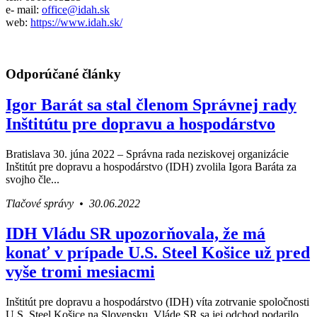
e- mail:
office@idah.sk
web:
https://www.idah.sk/
Odporúčané články
Igor Barát sa stal členom Správnej rady
Inštitútu pre dopravu a hospodárstvo
Bratislava 30. júna 2022 – Správna rada neziskovej organizácie
Inštitút pre dopravu a hospodárstvo (IDH) zvolila Igora Baráta za
svojho čle...
Tlačové správy • 30.06.2022
IDH Vládu SR upozorňovala, že má
konať v prípade U.S. Steel Košice už pred
vyše tromi mesiacmi
Inštitút pre dopravu a hospodárstvo (IDH) víta zotrvanie spoločnosti
U.S. Steel Košice na Slovensku. Vláde SR sa jej odchod podarilo