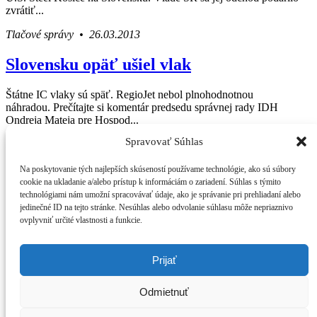
zvrátiť...
Tlačové správy • 26.03.2013
Slovensku opäť ušiel vlak
Štátne IC vlaky sú späť. RegioJet nebol plnohodnotnou
náhradou. Prečítajte si komentár predsedu správnej rady IDH
Ondreja Mateja pre Hospod...
Spravovať Súhlas
IDH v médiach • 06.10.2016
Press Centrum
Na poskytovanie tých najlepších skúseností používame technológie, ako sú súbory
IDH v médiach
Váš sprievodca svetom infraštruktúry a
cookie na ukladanie a/alebo prístup k informáciám o zariadení. Súhlas s týmito
Tlačové správy
technológiami nám umožní spracovávať údaje, ako je správanie pri prehliadaní alebo
ekonomiky
Blog
jedinečné ID na tejto stránke. Nesúhlas alebo odvolanie súhlasu môže nepriaznivo
Press
ovplyvniť určité vlastnosti a funkcie.
O IDH
Kto sme
Štatút IDH
Prijať
Analýzy
Kontakt
Odmietnuť
Poukážte nám 2% z dane
„Kde vidíme Slovensko o 10 rokov“