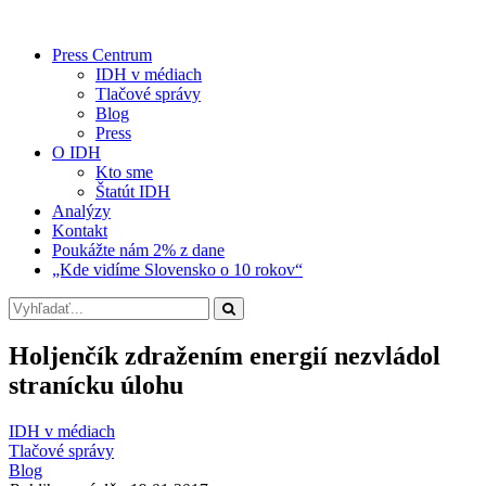
Press Centrum
IDH v médiach
Tlačové správy
Blog
Press
O IDH
Kto sme
Štatút IDH
Analýzy
Kontakt
Poukážte nám 2% z dane
„Kde vidíme Slovensko o 10 rokov“
Holjenčík zdražením energií nezvládol
stranícku úlohu
IDH v médiach
Tlačové správy
Blog