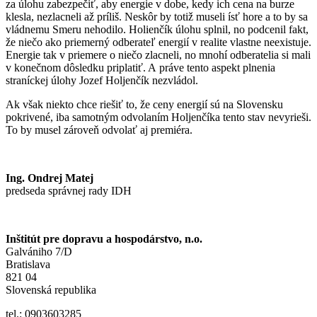
za úlohu zabezpečiť, aby energie v dobe, kedy ich cena na burze
klesla, nezlacneli až príliš. Neskôr by totiž museli ísť hore a to by sa
vládnemu Smeru nehodilo. Holienčík úlohu splnil, no podcenil fakt,
že niečo ako priemerný odberateľ energií v realite vlastne neexistuje.
Energie tak v priemere o niečo zlacneli, no mnohí odberatelia si mali
v konečnom dôsledku priplatiť. A práve tento aspekt plnenia
straníckej úlohy Jozef Holjenčík nezvládol.
Ak však niekto chce riešiť to, že ceny energií sú na Slovensku
pokrivené, iba samotným odvolaním Holjenčíka tento stav nevyrieši.
To by musel zároveň odvolať aj premiéra.
Ing. Ondrej Matej
predseda správnej rady IDH
Inštitút pre dopravu a hospodárstvo, n.o.
Galvániho 7/D
Bratislava
821 04
Slovenská republika
tel.: 0903603285