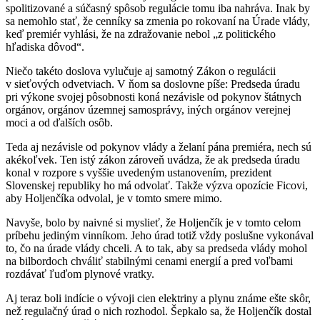
spolitizované a súčasný spôsob regulácie tomu iba nahráva. Inak by
sa nemohlo stať, že cenníky sa zmenia po rokovaní na Úrade vlády,
keď premiér vyhlási, že na zdražovanie nebol „z politického
hľadiska dôvod“.
Niečo takéto doslova vylučuje aj samotný Zákon o regulácii
v sieťových odvetviach. V ňom sa doslovne píše: Predseda úradu
pri výkone svojej pôsobnosti koná nezávisle od pokynov štátnych
orgánov, orgánov územnej samosprávy, iných orgánov verejnej
moci a od ďalších osôb.
Teda aj nezávisle od pokynov vlády a želaní pána premiéra, nech sú
akékoľvek. Ten istý zákon zároveň uvádza, že ak predseda úradu
konal v rozpore s vyššie uvedeným ustanovením, prezident
Slovenskej republiky ho má odvolať. Takže výzva opozície Ficovi,
aby Holjenčíka odvolal, je v tomto smere mimo.
Navyše, bolo by naivné si myslieť, že Holjenčík je v tomto celom
príbehu jediným vinníkom. Jeho úrad totiž vždy poslušne vykonával
to, čo na úrade vlády chceli. A to tak, aby sa predseda vlády mohol
na bilbordoch chváliť stabilnými cenami energií a pred voľbami
rozdávať ľuďom plynové vratky.
Aj teraz boli indície o vývoji cien elektriny a plynu známe ešte skôr,
než regulačný úrad o nich rozhodol. Šepkalo sa, že Holjenčík dostal