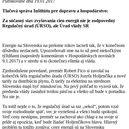
Publikované dňa 19.01.2017
Tlačová správa Inštitútu pre dopravu a hospodárstvo:
Za súčasný stav zvyšovania cien energií nie je zodpovedný
Regulačný úrad (ÚRSO), ale Úrad vlády SR
Energie na Slovensku na prelome rokov lacneli tak, že v konečnom
dôsledku nezlacneli. Upozorňovali sme na to už pred niekoľkými
týždňami (naposledy komentárom v Hospodárskych novinách
9.1.2017) a v stredu si to (konečne) všimla aj vláda.
Zjednodušene povedané, premiér Robert Fico si zavolal na
koberček šéfa regulačného úradu (ÚRSO) Jozefa Holjenčíka a nové
tarify za distribúciu plynu, či tarify za elektrinu na strednom
Slovensku majú byť minulosťou. Na prvý pohľad to vyzerá tak, že
predseda vlády zasiahol tvrdou päsťou a všetko už bude v poriadku.
No nie je.
Tu totiž nejde o to, že regulačný úrad sa raz „sekol“, potom vzal
svoje rozhodnutie späť, vec je vyriešená a všetci budú spokojní.
Veď ceny nestúpnu, premiér sa zachoval ako chlap a na svoje si
príde aj opozícia, keď bude žiadať Holjenčíkovu hlavu. Hlavný
problém tu totižto zostáva: ceny energií sú na Slovensku